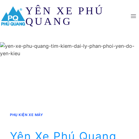
Skip
YÊN XE PHÚ
to
content
QUANG
PHỤ KIỆN XE MÁY
Yên Xe Phú Quang