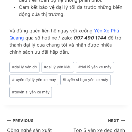
Cam kết bảo vệ đại lý tối đa trước những biến
động của thị trường.
Và đừng quên liên hệ ngay với xưởng
Yên Xe Phú
Quang
qua số hotline / zalo:
097 490 1144
để trở
thành đại lý của chúng tôi và nhận được nhiều
chính sách ưu đãi hấp dẫn.
Post
#
đại lý yên độ
#
đại lý yên kiểu
#
đại lý yên xe máy
Tags:
#
tuyển đại lý yên xe máy
#
tuyển sỉ bọc yên xe máy
#
tuyển sỉ yên xe máy
Điều
PREVIOUS
NEXT
Công nghệ sản xuất
Top 5 yên xe đẹp dành