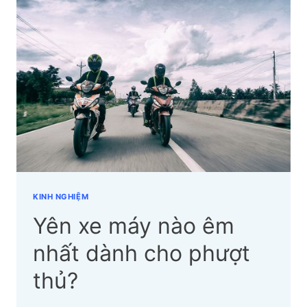
ĐÁNH
GIÁ
YÊN
XE
MÁY
TỐT
MÀ
BẠN
NÊN
BIẾT
KINH NGHIỆM
Yên xe máy nào êm
nhất dành cho phượt
thủ?