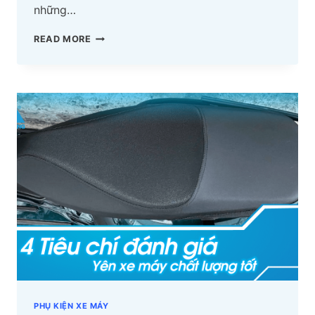
những…
XƯỞNG
READ MORE
GIA
CÔNG
YÊN
XE
MÁY
CHẤT
LƯỢNG,
BỀN,
ĐẸP
THEO
YÊU
CẦU
PHỤ KIỆN XE MÁY