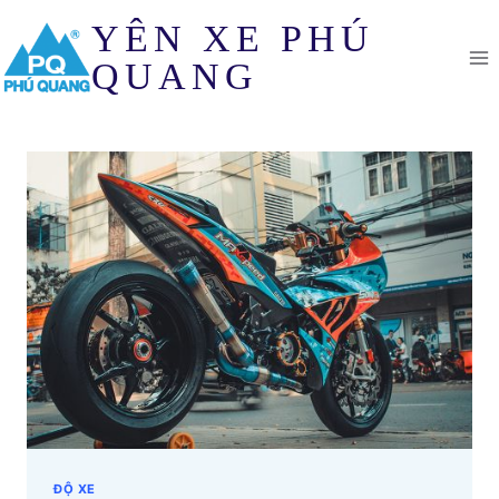
Skip
YÊN XE PHÚ
to
content
QUANG
ĐỘ XE