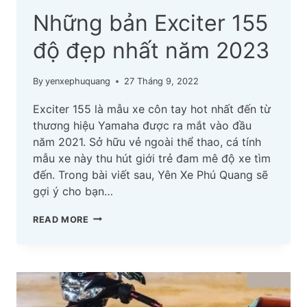
Những bản Exciter 155
độ đẹp nhất năm 2023
By
yenxephuquang
27 Tháng 9, 2022
Exciter 155 là mẫu xe côn tay hot nhất đến từ
thương hiệu Yamaha được ra mắt vào đầu
năm 2021. Sở hữu vẻ ngoài thể thao, cá tính
mẫu xe này thu hút giới trẻ đam mê độ xe tìm
đến. Trong bài viết sau, Yên Xe Phú Quang sẽ
gợi ý cho bạn…
NHỮNG
READ MORE
BẢN
EXCITER
155
ĐỘ
ĐẸP