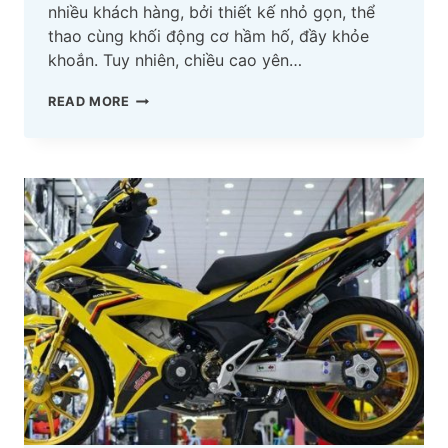
nhiều khách hàng, bởi thiết kế nhỏ gọn, thể
thao cùng khối động cơ hầm hố, đầy khỏe
khoắn. Tuy nhiên, chiều cao yên…
YÊN
READ MORE
XE
SONIC:
THÔNG
SỐ
CHIỀU
CAO,
GIÁ
LÀM
LẠI
YÊN
XE
SONIC
BAO
NHIÊU?