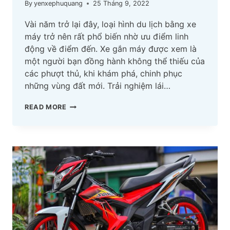
By
yenxephuquang
25 Tháng 9, 2022
Vài năm trở lại đây, loại hình du lịch bằng xe
máy trở nên rất phổ biến nhờ ưu điểm linh
động về điểm đến. Xe gắn máy được xem là
một người bạn đồng hành không thể thiếu của
các phượt thủ, khi khám phá, chinh phục
những vùng đất mới. Trải nghiệm lái…
YÊN
READ MORE
XE
MÁY
NÀO
ÊM
NHẤT
DÀNH
CHO
PHƯỢT
THỦ?