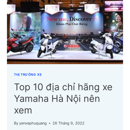
YAMAHA
TPHCM
NÊN
XEM
THỊ TRƯỜNG XE
Top 10 địa chỉ hãng xe
Yamaha Hà Nội nên
xem
By
yenxephuquang
26 Tháng 9, 2022