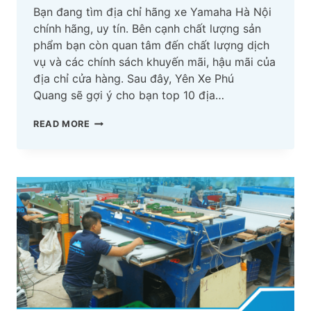
Bạn đang tìm địa chỉ hãng xe Yamaha Hà Nội
chính hãng, uy tín. Bên cạnh chất lượng sản
phẩm bạn còn quan tâm đến chất lượng dịch
vụ và các chính sách khuyến mãi, hậu mãi của
địa chỉ cửa hàng. Sau đây, Yên Xe Phú
Quang sẽ gợi ý cho bạn top 10 địa…
TOP
READ MORE
10
ĐỊA
CHỈ
HÃNG
XE
YAMAHA
HÀ
NỘI
NÊN
XEM