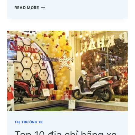
4
READ MORE
CÁCH
CHỌN
YÊN
XE
MÁY
CHẤT
LƯỢNG,
PHÙ
HỢP
VỚI
TỪNG
DÒNG
XE
THỊ TRƯỜNG XE
Top 10 địa chỉ hãng xe