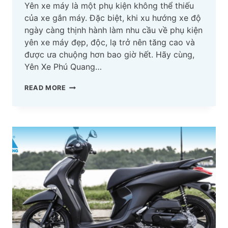
Yên xe máy là một phụ kiện không thể thiếu
của xe gắn máy. Đặc biệt, khi xu hướng xe độ
ngày càng thịnh hành làm nhu cầu về phụ kiện
yên xe máy đẹp, độc, lạ trở nên tăng cao và
được ưa chuộng hơn bao giờ hết. Hãy cùng,
Yên Xe Phú Quang…
PHỤ
READ MORE
KIỆN
YÊN
XE
MÁY:
CẤU
TẠO
VÀ
MẸO
BẢO
QUẢN