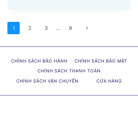
XE
WINNER:
THÔNG
Page
SỐ
Next
1
2
3
…
9
CHIỀU
navigation
Page
CAO,
GIÁ
LÀM
CHÍNH SÁCH BẢO HÀNH
CHÍNH SÁCH BẢO MẬT
LẠI
CHÍNH SÁCH THANH TOÁN
YÊN
XE
CHÍNH SÁCH VẬN CHUYỂN
CỬA HÀNG
WINNER
BAO
NHIÊU?