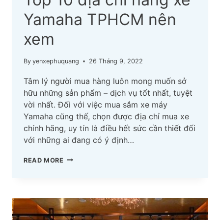
Yamaha TPHCM nên
xem
By
yenxephuquang
26 Tháng 9, 2022
Tâm lý người mua hàng luôn mong muốn sở
hữu những sản phẩm – dịch vụ tốt nhất, tuyệt
vời nhất. Đối với việc mua sắm xe máy
Yamaha cũng thế, chọn được địa chỉ mua xe
chính hãng, uy tín là điều hết sức cần thiết đối
với những ai đang có ý định…
TOP
READ MORE
10
ĐỊA
CHỈ
HÃNG
XE