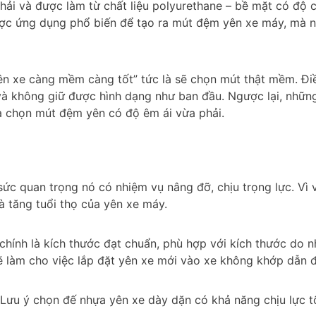
i và được làm từ chất liệu polyurethane – bề mặt có độ cứ
được ứng dụng phổ biến để tạo ra mút đệm yên xe máy, mà
ên xe càng mềm càng tốt” tức là sẽ chọn mút thật mềm. Đi
n và không giữ được hình dạng như ban đầu. Ngược lại, nh
ựa chọn mút đệm yên có độ êm ái vừa phải.
ức quan trọng nó có nhiệm vụ nâng đỡ, chịu trọng lực. Vì 
 tăng tuổi thọ của yên xe máy.
chính là kích thước đạt chuẩn, phù hợp với kích thước do n
ẽ làm cho việc lắp đặt yên xe mới vào xe không khớp dẫn đ