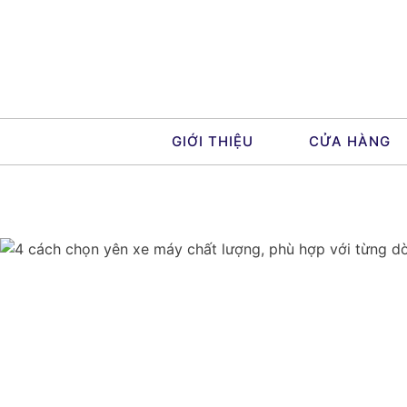
Skip
to
content
GIỚI THIỆU
CỬA HÀNG