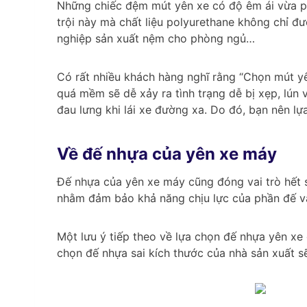
Những chiếc đệm mút yên xe có độ êm ái vừa phả
trội này mà chất liệu polyurethane không chỉ 
nghiệp sản xuất nệm cho phòng ngủ…
Có rất nhiều khách hàng nghĩ rằng “Chọn mút y
quá mềm sẽ dễ xảy ra tình trạng dễ bị xẹp, lú
đau lưng khi lái xe đường xa. Do đó, bạn nên l
Về đế nhựa của yên xe máy
Đế nhựa của yên xe máy cũng đóng vai trò hết s
nhằm đảm bảo khả năng chịu lực của phần đế và
Một lưu ý tiếp theo về lựa chọn đế nhựa yên xe 
chọn đế nhựa sai kích thước của nhà sản xuất s