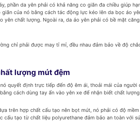
áy, phần da yên phải có khả năng co giãn đa chiều giúp hạ
giãn của nó bằng cách tác động lực kéo lên da bọc áo yên
áo yên chất lượng. Ngoài ra, da áo yên phải có bề mặt căn
ờng chỉ phải được may tỉ mỉ, đều nhau đảm bảo về độ chắc 
chất lượng mút đệm
nó quyết định trực tiếp đến độ êm ái, thoải mái của người 
bằng cách dùng tay ấn vào yên xe để nhận biết chất lượn
ựa trên hợp chất cấu tạo nên bọt mút, nó phải có độ mềm 
c cấu tạo từ chất liệu polyurethane đảm bảo an toàn với s