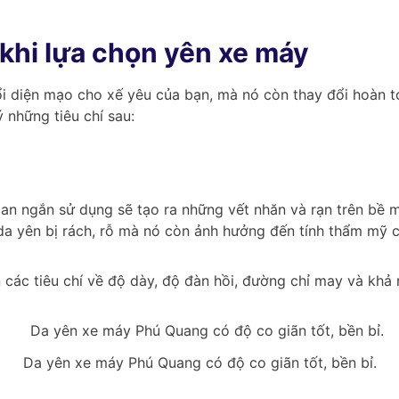
 khi lựa chọn yên xe máy
i diện mạo cho xế yêu của bạn, mà nó còn thay đổi hoàn to
 những tiêu chí sau:
an ngắn sử dụng sẽ tạo ra những vết nhăn và rạn trên bề mặ
a yên bị rách, rỗ mà nó còn ảnh hưởng đến tính thẩm mỹ c
 các tiêu chí về độ dày, độ đàn hồi, đường chỉ may và khả
Da yên xe máy Phú Quang có độ co giãn tốt, bền bỉ.