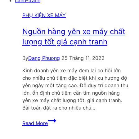
máy
chất
PHỤ KIỆN XE MÁY
lượng,
phù
Nguồn hàng yên xe máy chất
hợp
lượng tốt giá cạnh tranh
với
từng
By
Dang Phuong
25 Tháng 11, 2022
dòng
xe
Kinh doanh yên xe máy đem lại cơ hội lớn
cho nhiều chủ tiệm đặc biệt khi xu hướng độ
yên ngày một tăng cao. Để duy trì doanh thu
lớn, ổn định chủ tiệm cần tìm nguồn hàng
yên xe máy chất lượng tốt, giá cạnh tranh.
Bài toán đặt ra cho nhiều chủ…
Nguồn
Read More
hàng
yên