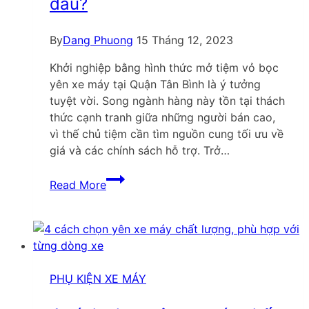
đâu?
By
Dang Phuong
15 Tháng 12, 2023
Khởi nghiệp bằng hình thức mở tiệm vỏ bọc
yên xe máy tại Quận Tân Bình là ý tưởng
tuyệt vời. Song ngành hàng này tồn tại thách
thức cạnh tranh giữa những người bán cao,
vì thế chủ tiệm cần tìm nguồn cung tối ưu về
giá và các chính sách hỗ trợ. Trở…
Mở
Read More
tiệm
vỏ
bọc
yên
xe
máy
PHỤ KIỆN XE MÁY
tại