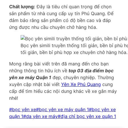
Chất lượng:
Đây là tiêu chí quan trọng để chọn
sản phẩm từ nhà cung cấp uy tín Phú Quang. Để
đảm bảo rằng sản phẩm có độ bền cao và đáp
ứng được nhu cầu chuyên chở hàng hóa.
Bọc yên simili truyền thống tối giản, bền bỉ phù
tối giản, bền bỉ phù hợp xe chuyên chở hàng hóa.
Mong rằng bài viết trên đã mang đến cho bạn
những thông tin hữu ích về
top 03 địa điểm bọc
yên xe máy Quận 1
đẹp, chuyên nghiệp. Thường
xuyên cập nhật bài viết
Yên Xe Phú Quang
cung
cấp để tìm hiểu các nội dung khác về xe gắn máy
nhé!
Post
#
bọc yên xe
#
bọc yên xe máy quận 1
#
bọc yên xe
Tags:
quận 1
#
da yên xe máy
#
địa chỉ bọc yên xe quận 1