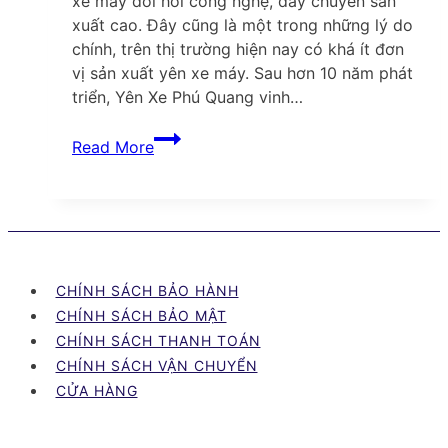
xe máy đòi hỏi công nghệ, dây chuyền sản
xuất cao. Đây cũng là một trong những lý do
chính, trên thị trường hiện nay có khá ít đơn
vị sản xuất yên xe máy. Sau hơn 10 năm phát
triển, Yên Xe Phú Quang vinh…
Yên
Read More
xe
máy
Phú
Quang
sở
hữu
CHÍNH SÁCH BẢO HÀNH
công
CHÍNH SÁCH BẢO MẬT
nghệ
CHÍNH SÁCH THANH TOÁN
tiên
CHÍNH SÁCH VẬN CHUYỂN
tiến
CỬA HÀNG
trong
dây
chuyền