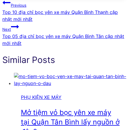
Điều
Previous
Top 10 địa chỉ bọc yên xe máy Quận Bình Thạnh cập
hướng
nhật mới nhất
bài
Next
Top 05 địa chỉ bọc yên xe máy Quận Bình Tân cập nhật
viết
mới nhất
Similar Posts
PHỤ KIỆN XE MÁY
Mở tiệm vỏ bọc yên xe máy
tại Quận Tân Bình lấy nguồn ở