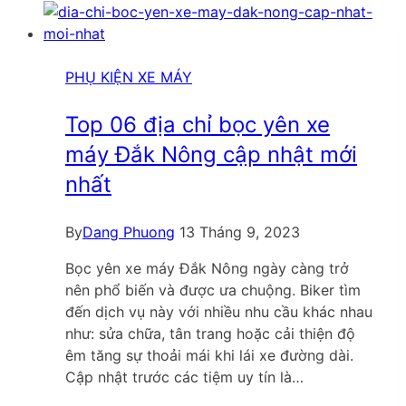
xe
máy
chất
lượng
PHỤ KIỆN XE MÁY
tốt
giá
Top 06 địa chỉ bọc yên xe
cạnh
máy Đắk Nông cập nhật mới
tranh
nhất
By
Dang Phuong
13 Tháng 9, 2023
Bọc yên xe máy Đắk Nông ngày càng trở
nên phổ biến và được ưa chuộng. Biker tìm
đến dịch vụ này với nhiều nhu cầu khác nhau
như: sửa chữa, tân trang hoặc cải thiện độ
êm tăng sự thoải mái khi lái xe đường dài.
Cập nhật trước các tiệm uy tín là…