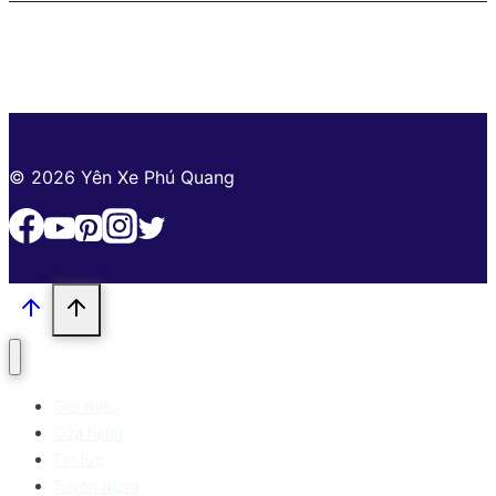
sản
xuất
© 2026 Yên Xe Phú Quang
Giới thiệu
Cửa hàng
Tin tức
Tuyển dụng