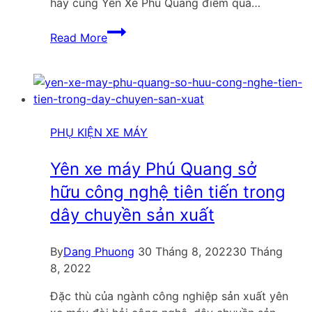
hãy cùng Yên Xe Phú Quang điểm qua…
Top
Read More
06
địa
chỉ
bọc
yên
xe
PHỤ KIỆN XE MÁY
máy
Đà
Yên xe máy Phú Quang sở
Lạt
hữu công nghệ tiên tiến trong
cập
dây chuyền sản xuất
nhật
mới
nhất
By
Dang Phuong
30 Tháng 8, 2022
30 Tháng
8, 2022
Đặc thù của ngành công nghiệp sản xuất yên