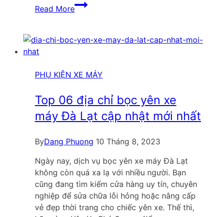
Top
Read More
06
địa
chỉ
bọc
yên
xe
PHỤ KIỆN XE MÁY
máy
Đắk
Top 06 địa chỉ bọc yên xe
Nông
máy Đà Lạt cập nhật mới nhất
cập
nhật
By
Dang Phuong
10 Tháng 8, 2023
mới
nhất
Ngày nay, dịch vụ bọc yên xe máy Đà Lạt
không còn quá xa lạ với nhiều người. Bạn
cũng đang tìm kiếm cửa hàng uy tín, chuyên
nghiệp để sửa chữa lỗi hỏng hoặc nâng cấp
vẻ đẹp thời trang cho chiếc yên xe. Thế thì,