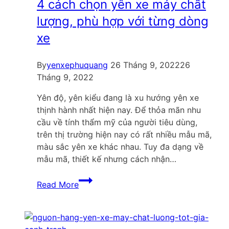
Quận
4 cách chọn yên xe máy chất
Tân
lượng, phù hợp với từng dòng
Bình
xe
lấy
nguồn
ở
By
yenxephuquang
26 Tháng 9, 2022
26
đâu?
Tháng 9, 2022
Yên độ, yên kiểu đang là xu hướng yên xe
thịnh hành nhất hiện nay. Để thỏa mãn nhu
cầu về tính thẩm mỹ của người tiêu dùng,
trên thị trường hiện nay có rất nhiều mẫu mã,
màu sắc yên xe khác nhau. Tuy đa dạng về
mẫu mã, thiết kế nhưng cách nhận…
4
Read More
cách
chọn
yên
xe