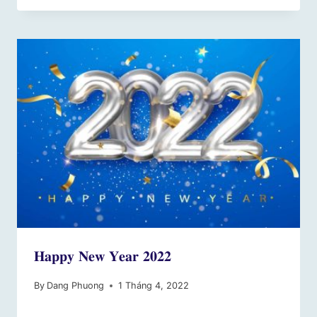
𝐇𝐚𝐩𝐩𝐲 𝐍𝐞𝐰 𝐘𝐞𝐚𝐫 𝟐𝟎𝟐𝟐
By
Dang Phuong
1 Tháng 4, 2022