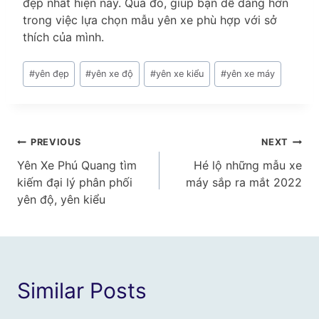
đẹp nhất hiện nay. Qua đó, giúp bạn dễ dàng hơn
trong việc lựa chọn mẫu yên xe phù hợp với sở
thích của mình.
Post
#
yên đẹp
#
yên xe độ
#
yên xe kiểu
#
yên xe máy
Tags:
Điều
PREVIOUS
NEXT
Yên Xe Phú Quang tìm
Hé lộ những mẫu xe
hướng
kiếm đại lý phân phối
máy sắp ra mắt 2022
bài
yên độ, yên kiểu
viết
Similar Posts