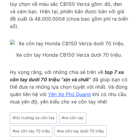
tùy chọn về màu sắc CB150 Verza gồm: đỏ, đen
và xám bạc. Hiện tại, phiên bản được bán với giá
đề xuất là 48.000.000đ (chưa bao gồm phí ra biển
số).
Xe côn tay Honda CB150 Verza dưới 70 triệu.
Hy vọng rằng, với những chia sẻ trên về
top 7 xe
côn tay dưới 70 triệu “xịn và chất”
đã giúp bạn có
thể đưa ra những lựa chọn tuyệt vời nhất. Và đừng
quên liên hệ với
Yên Xe Phú Quang
khi có nhu cầu
mua yên độ, yên kiểu cho xe côn tay nhé!
Post
#
thị trường xe côn tay
#
xe côn tay
Tags:
#
xe côn tay 70 triệu
#
xe côn tay dưới 70 triệu