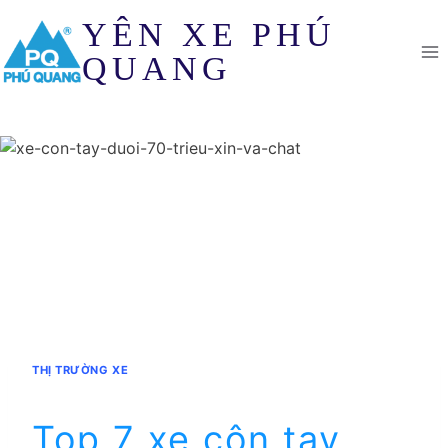
Skip
YÊN XE PHÚ
to
content
QUANG
THỊ TRƯỜNG XE
Top 7 xe côn tay