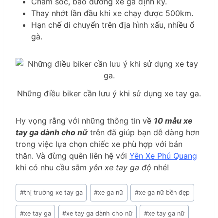
Chăm sóc, bảo dưỡng xe ga định kỳ.
Thay nhớt lần đầu khi xe chạy được 500km.
Hạn chế di chuyển trên địa hình xấu, nhiều ổ
gà.
Những điều biker cần lưu ý khi sử dụng xe tay ga.
Hy vọng rằng với những thông tin về
10 mẫu xe
tay ga dành cho nữ
trên đã giúp bạn dễ dàng hơn
trong việc lựa chọn chiếc xe phù hợp với bản
thân. Và đừng quên liên hệ với
Yên Xe Phú Quang
khi có nhu cầu sắm
yên xe tay ga độ
nhé!
Post
#
thị trường xe tay ga
#
xe ga nữ
#
xe ga nữ bền đẹp
Tags:
#
xe tay ga
#
xe tay ga dành cho nữ
#
xe tay ga nữ