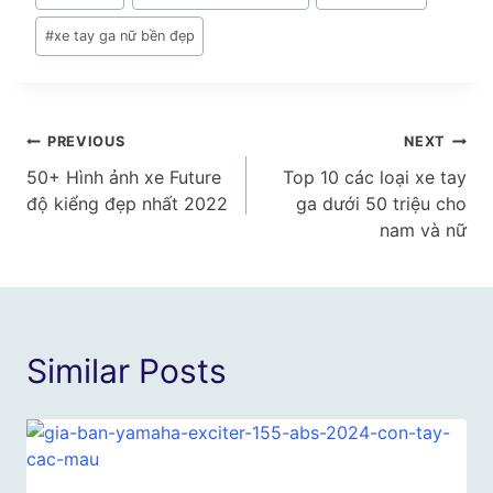
#
xe tay ga nữ bền đẹp
Điều
PREVIOUS
NEXT
50+ Hình ảnh xe Future
Top 10 các loại xe tay
hướng
độ kiểng đẹp nhất 2022
ga dưới 50 triệu cho
bài
nam và nữ
viết
Similar Posts