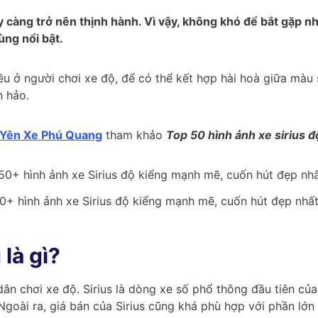
 càng trở nên thịnh hành. Vì vậy, không khó để bắt gặp n
ùng nổi bật.
nhiều ở người chơi xe độ, để có thể kết hợp hài hoà giữa mà
n hảo.
Yên Xe Phú Quang
tham khảo
Top 50 hình ảnh xe sirius 
0+ hình ảnh xe Sirius độ kiểng mạnh mẽ, cuốn hút đẹp nhấ
 là gì?
 dân chơi xe độ. Sirius là dòng xe số phổ thông đầu tiên củ
goài ra, giá bán của Sirius cũng khá phù hợp với phần lớn