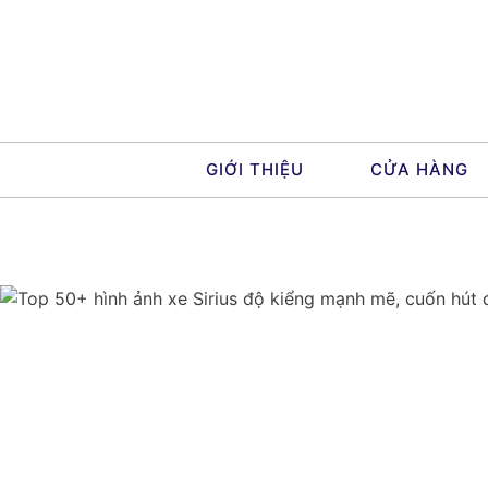
Skip
to
content
GIỚI THIỆU
CỬA HÀNG