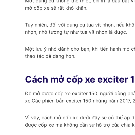
Một dụng cụ không thể thiết, chính là đầu bắt ví
mở cốp xe sẽ rất khó khăn.
Tuy nhiên, đối với dụng cụ tua vít nhọn, nếu kh
nhọn, nhỏ tương tự như tua vít nhọn là được.
Một lưu ý nhỏ dành cho bạn, khi tiến hành mở cố
thao tác dễ dàng hơn.
Cách mở cốp xe exciter 1
Để mở được cốp xe exciter 150, người dùng phả
xe.Các phiên bản exciter 150 những năm 2017, 
Vì vậy, cách mở cốp xe dưới đây sẽ có thể áp d
được cốp xe mà không cần sự hỗ trợ của chìa k