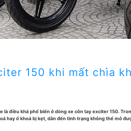
iter 150 khi mất chìa k
e là điều khá phổ biến ở dòng xe côn tay exciter 150. Tro
oá hay ổ khoá bị kẹt, dẫn đến tình trạng không thể mở đư