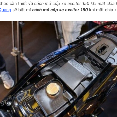
 thức cần thiết về
cách mở cốp xe exciter 150 khi mất chìa
Quang
sẽ bật mí
cách mở cốp xe exciter 150
khi mất chìa 