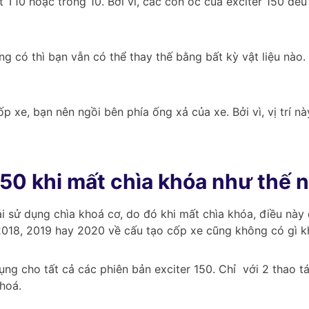
t T10 hoặc tròng 10. Bởi vì, các con ốc của exciter 150 đều
ông có thì bạn vẫn có thể thay thế bằng bất kỳ vật liệu nào
p xe, bạn nên ngồi bên phía ống xả của xe. Bởi vì, vị trí n
50 khi mất chìa khóa như thế 
i sử dụng chìa khoá cơ, do đó khi mất chìa khóa, điều nà
2018, 2019 hay 2020 về cấu tạo cốp xe cũng không có gì kh
ụng cho tất cả các phiên bản exciter 150. Chỉ với 2 thao 
hoá.