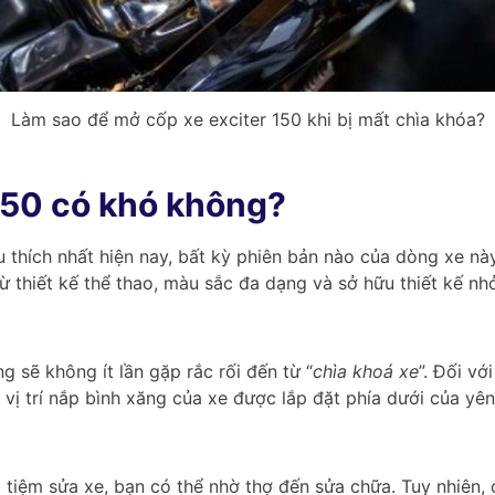
Làm sao để mở cốp xe exciter 150 khi bị mất chìa khóa?
150 có khó không?
 thích nhất hiện nay, bất kỳ phiên bản nào của dòng xe n
từ thiết kế thể thao, màu sắc đa dạng và sở hữu thiết kế n
 sẽ không ít lần gặp rắc rối đến từ “
chìa khoá xe
”. Đối v
ì, vị trí nắp bình xăng của xe được lắp đặt phía dưới của y
tiệm sửa xe, bạn có thể nhờ thợ đến sửa chữa. Tuy nhiên,