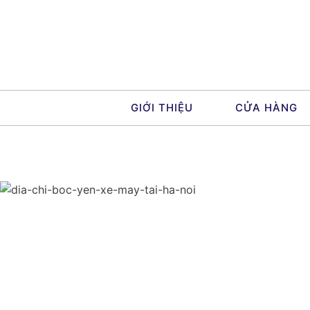
Skip
to
content
GIỚI THIỆU
CỬA HÀNG