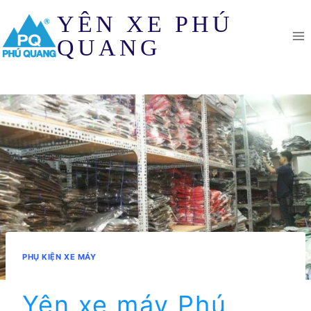
Skip
YÊN XE PHÚ
to
content
QUANG
PHỤ KIỆN XE MÁY
Yên xe máy Phú