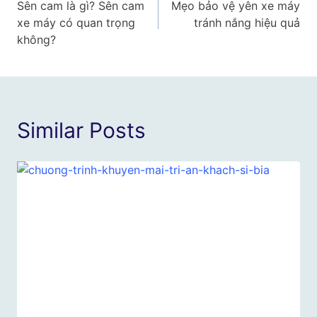
Sên cam là gì? Sên cam
Mẹo bảo vệ yên xe máy
hướng
xe máy có quan trọng
tránh nắng hiệu quả
bài
không?
viết
Similar Posts