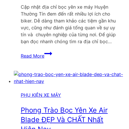
Cập nhật địa chỉ bọc yên xe máy Huyện
Thường Tín đem đến rất nhiều lợi ích cho
biker. Dễ dàng tham khảo các tiệm gần khu
vực, cũng như đánh giá tổng quan về sự uy
tín và chuyên nghiệp của từng nơi. Để giúp
bạn đọc nhanh chóng tìm ra địa chỉ bọc…
Top
Read More
địa
chỉ
bọc
yên
xe
máy
PHỤ KIỆN XE MÁY
Huyện
Thường
Phong Trào Bọc Yên Xe Air
Tín
Blade ĐẸP Và CHẤT Nhất
cập
nhật