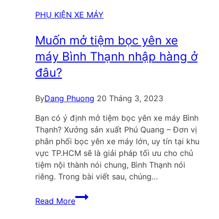
kiếm
đại
PHỤ KIỆN XE MÁY
lý
phân
Muốn mở tiệm bọc yên xe
phối
máy Bình Thạnh nhập hàng ở
yên
đâu?
độ,
yên
kiểu
By
Dang Phuong
20 Tháng 3, 2023
Bạn có ý định mở tiệm bọc yên xe máy Bình
Thạnh? Xưởng sản xuất Phú Quang – Đơn vị
phân phối bọc yên xe máy lớn, uy tín tại khu
vực TP.HCM sẽ là giải pháp tối ưu cho chủ
tiệm nội thành nói chung, Bình Thạnh nói
riêng. Trong bài viết sau, chúng…
Muốn
Read More
mở
tiệm