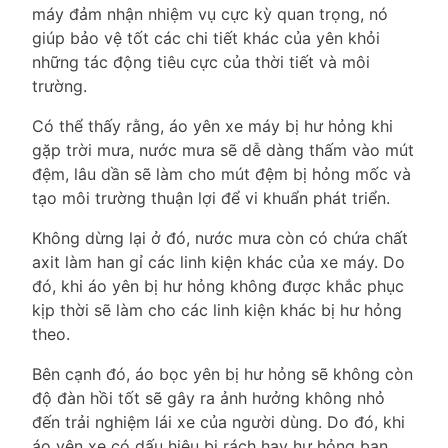
máy đảm nhận nhiệm vụ cực kỳ quan trọng, nó
giúp bảo vệ tốt các chi tiết khác của yên khỏi
những tác động tiêu cực của thời tiết và môi
trường.
Có thể thấy rằng, áo yên xe máy bị hư hỏng khi
gặp trời mưa, nước mưa sẽ dễ dàng thấm vào mút
đệm, lâu dần sẽ làm cho mút đệm bị hỏng mốc và
tạo môi trường thuận lợi để vi khuẩn phát triển.
Không dừng lại ở đó, nước mưa còn có chứa chất
axit làm han gỉ các linh kiện khác của xe máy. Do
đó, khi áo yên bị hư hỏng không được khắc phục
kịp thời sẽ làm cho các linh kiện khác bị hư hỏng
theo.
Bên cạnh đó, áo bọc yên bị hư hỏng sẽ không còn
độ đàn hồi tốt sẽ gây ra ảnh hưởng không nhỏ
đến trải nghiệm lái xe của người dùng. Do đó, khi
áo yên xe có dấu hiệu bị rách hay hư hỏng bạn