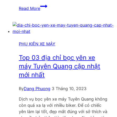
Top
Read More
03
địa
chỉ
bọc
yên
xe
PHỤ KIỆN XE MÁY
máy
Quận
Top 03 địa chỉ bọc yên xe
5
máy Tuyên Quang cập nhật
cập
mới nhất
nhật
mới
nhất
By
Dang Phuong
3 Tháng 10, 2023
Dịch vụ bọc yên xe máy Tuyên Quang không
còn quá xa lạ với nhiều biker. Để có chiếc
yên làm lại tốt, đẹp mắt đúng với sở thích và