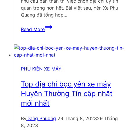
nhu cầu bản thân thì việc chọn địa chỉ uy tín
quan trọng hơn hết. Bài viết sau, Yên Xe Phú
Quang đã tổng hợp…
Top
Read More
03
địa
chỉ
bọc
yên
xe
PHỤ KIỆN XE MÁY
máy
Tuyên
Top địa chỉ bọc yên xe máy
Quang
Huyện Thường Tín cập nhật
cập
mới nhất
nhật
mới
nhất
By
Dang Phuong
29 Tháng 8, 2023
29 Tháng
8, 2023