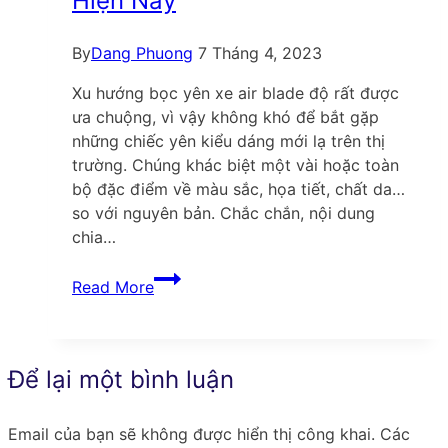
Hiện Nay
mới
nhất
By
Dang Phuong
7 Tháng 4, 2023
Xu hướng bọc yên xe air blade độ rất được
ưa chuộng, vì vậy không khó để bắt gặp
những chiếc yên kiểu dáng mới lạ trên thị
trường. Chúng khác biệt một vài hoặc toàn
bộ đặc điểm về màu sắc, họa tiết, chất da…
so với nguyên bản. Chắc chắn, nội dung
chia…
Phong
Read More
Trào
Bọc
Yên
Xe
Để lại một bình luận
Air
Blade
Email của bạn sẽ không được hiển thị công khai.
Các
ĐẸP