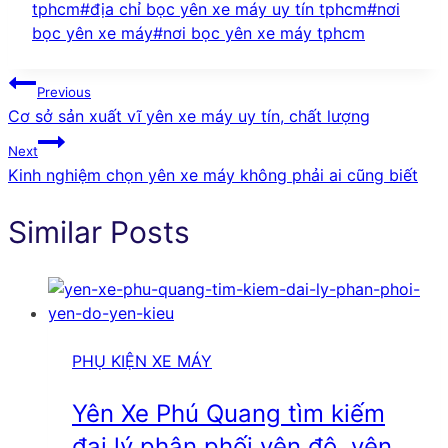
Tags:
tphcm
#
địa chỉ bọc yên xe máy uy tín tphcm
#
nơi
bọc yên xe máy
#
nơi bọc yên xe máy tphcm
Điều
Previous
Cơ sở sản xuất vĩ yên xe máy uy tín, chất lượng
hướng
Next
bài
Kinh nghiệm chọn yên xe máy không phải ai cũng biết
viết
Similar Posts
PHỤ KIỆN XE MÁY
Yên Xe Phú Quang tìm kiếm
đại lý phân phối yên độ, yên