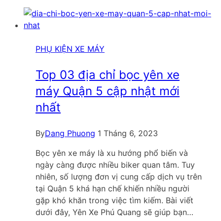
bọc
yên
xe
máy
PHỤ KIỆN XE MÁY
Bình
Thạnh
Top 03 địa chỉ bọc yên xe
nhập
máy Quận 5 cập nhật mới
hàng
nhất
ở
đâu?
By
Dang Phuong
1 Tháng 6, 2023
Bọc yên xe máy là xu hướng phổ biến và
ngày càng được nhiều biker quan tâm. Tuy
nhiên, số lượng đơn vị cung cấp dịch vụ trên
tại Quận 5 khá hạn chế khiến nhiều người
gặp khó khăn trong việc tìm kiếm. Bài viết
dưới đây, Yên Xe Phú Quang sẽ giúp bạn…