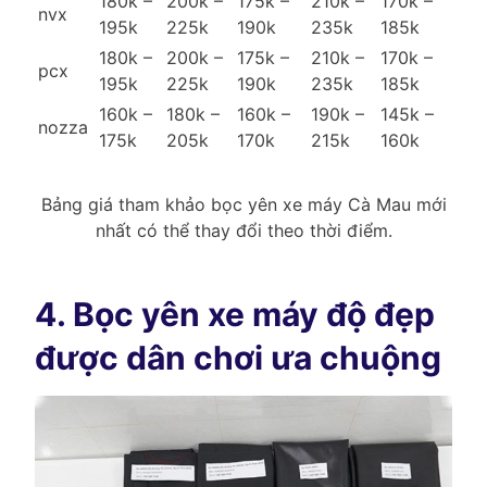
180k –
200k –
175k –
210k –
170k –
nvx
195k
225k
190k
235k
185k
180k –
200k –
175k –
210k –
170k –
pcx
195k
225k
190k
235k
185k
160k –
180k –
160k –
190k –
145k –
nozza
175k
205k
170k
215k
160k
Bảng giá tham khảo bọc yên xe máy Cà Mau mới
nhất có thể thay đổi theo thời điểm.
4. Bọc yên xe máy độ đẹp
được dân chơi ưa chuộng