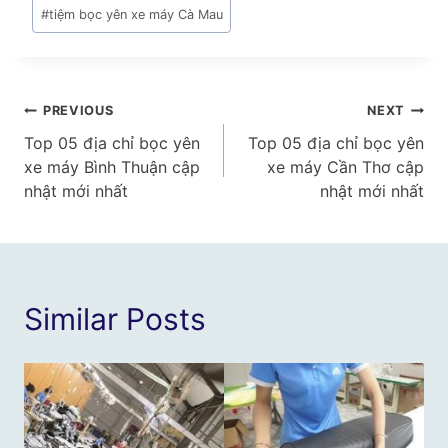
#
tiệm bọc yên xe máy Cà Mau
Điều
PREVIOUS
NEXT
Top 05 địa chỉ bọc yên
Top 05 địa chỉ bọc yên
hướng
xe máy Bình Thuận cập
xe máy Cần Thơ cập
bài
nhật mới nhất
nhật mới nhất
viết
Similar Posts