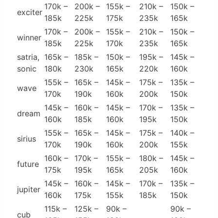
170k –
200k –
155k –
210k –
150k –
exciter
185k
225k
175k
235k
165k
170k –
200k –
155k –
210k –
150k –
winner
185k
225k
170k
235k
165k
satria,
165k –
185k –
150k –
195k –
145k –
sonic
180k
230k
165k
220k
160k
155k –
165k –
145k –
175k –
135k –
wave
170k
190k
160k
200k
150k
145k –
160k –
145k –
170k –
135k –
dream
160k
185k
160k
195k
150k
155k –
165k –
145k –
175k –
140k –
sirius
170k
190k
160k
200k
155k
160k –
170k –
155k –
180k –
145k –
future
175k
195k
165k
205k
160k
145k –
160k –
145k –
170k –
135k –
jupiter
160k
175k
155k
185k
150k
115k –
125k –
90k –
90k –
cub