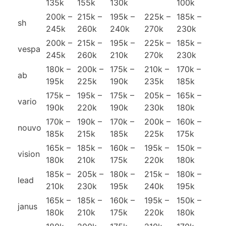
135k
155k
130k
100k
200k –
215k –
195k –
225k –
185k –
sh
245k
260k
240k
270k
230k
200k –
215k –
195k –
225k –
185k –
vespa
245k
260k
210k
270k
230k
180k –
200k –
175k –
210k –
170k –
ab
195k
225k
190k
235k
185k
175k –
195k –
175k –
205k –
165k –
vario
190k
220k
190k
230k
180k
170k –
190k –
170k –
200k –
160k –
nouvo
185k
215k
185k
225k
175k
165k –
185k –
160k –
195k –
150k –
vision
180k
210k
175k
220k
180k
185k –
205k –
180k –
215k –
180k –
lead
210k
230k
195k
240k
195k
165k –
185k –
160k –
195k –
150k –
janus
180k
210k
175k
220k
180k