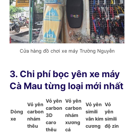
Cửa hàng đồ chơi xe máy Trường Nguyễn
3. Chi phí bọc yên xe máy
Cà Mau từng loại mới nhất
Vỏ yên
Vỏ yên
Vỏ yên
Vỏ yên
Vỏ
carbon
carbon
Dòng
carbon
simili
yên
3D
nhám
xe
nhám
vân kim
simili
caro
xương
thêu
cương
độ zin
thêu
cá