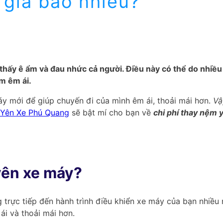
giá bao nhiêu?
 thấy ê ẩm và đau nhức cả người. Điều này có thể do nhiề
m êm ái.
y mới để giúp chuyến đi của mình êm ái, thoải mái hơn.
Vậ
Yên Xe Phú Quang
sẽ bật mí cho bạn về
chi phí thay nệm
yên xe máy?
 trực tiếp đến hành trình điều khiển xe máy của bạn nhiề
ái và thoải mái hơn.