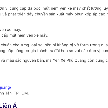
n vị cung cấp da bọc, mút nệm yên xe máy chất lượng, uy t
cứu và phát triển dây chuyền sản xuất máy phun xốp áp ca
g cấp mút nệm yên xe máy.
chuẩn cho từng loại xe, bền bỉ không bị vỡ form trong quá
ung cấp cũng có giá thành ưu đãi hơn so với các đơn vị cun
g và màu sắc nguyên bản, mà Yên Xe Phú Quang còn cung c
quang
/
ình Tân, TPHCM.
Liên Á