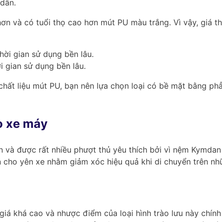
 dân.
 hơn và có tuổi thọ cao hơn mút PU màu trắng. Vì vậy, giá
i gian sử dụng bền lâu.
hất liệu mút PU, bạn nên lựa chọn loại có bề mặt bằng phẳ
o xe máy
và được rất nhiều phượt thủ yêu thích bởi vì nệm Kymdan c
an cho yên xe nhằm giảm xóc hiệu quả khi di chuyển trên 
iá khá cao và nhược điểm của loại hình trào lưu này chính