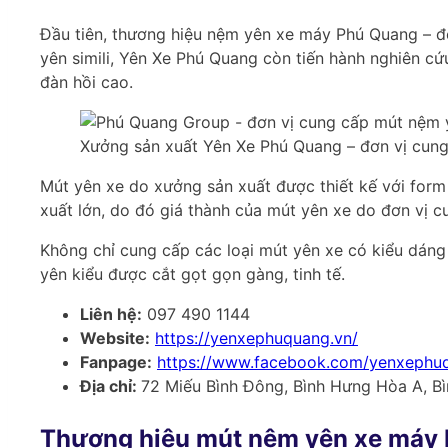
Đầu tiên, thương hiệu nệm yên xe máy Phú Quang – đơ
yên simili, Yên Xe Phú Quang còn tiến hành nghiên 
đàn hồi cao.
Xưởng sản xuất Yên Xe Phú Quang – đơn vị cun
Mút yên xe do xưởng sản xuất được thiết kế với form 
xuất lớn, do đó giá thành của mút yên xe do đơn vị c
Không chỉ cung cấp các loại mút yên xe có kiểu dán
yên kiểu được cắt gọt gọn gàng, tinh tế.
Liên hệ:
097 490 1144
Website:
https://yenxephuquang.vn/
Fanpage:
https://www.facebook.com/
yenxephu
Địa chỉ:
72 Miếu Bình Đông, Bình Hưng Hòa A, B
Thương hiệu mút nệm yên xe máy 