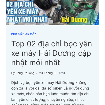
NHẬT
MỚI
NHẤT
PHỤ KIỆN XE MÁY
Top 02 địa chỉ bọc yên
xe máy Hải Dương cập
nhật mới nhất
By
Dang Phuong
23 Tháng 9, 2023
Dịch vụ bọc yên xe máy Hải Dương không
còn xa lạ với đại đa số biker. Là người dùng
xe máy, chắc hẳn bạn luôn muốn tìm địa chỉ
làm yên chất lượng, chuyên nghiệp, nhiều
chủng loại cùng mức giá phù hợp túi tiền.