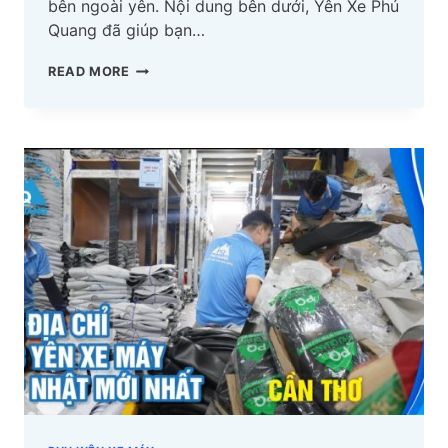
bên ngoài yên. Nội dung bên dưới, Yên Xe Phú
Quang đã giúp bạn…
TOP
READ MORE
06
ĐỊA
CHỈ
BỌC
YÊN
XE
MÁY
GIA
LAI
CẬP
NHẬT
MỚI
NHẤT