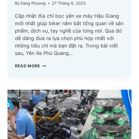
By
Dang Phuong
27 Tháng 9, 2023
Cập nhật địa chỉ bọc yên xe máy Hậu Giang
mới nhất giúp biker nắm bắt tổng quan về sản
phẩm, dịch vụ, tay nghề của từng nơi. Qua đó
dễ dàng đưa ra lựa chọn phù hợp nhất với
những tiêu chí mà bạn đặt ra. Trong bài viết
sau, Yên Xe Phú Quang…
TOP
READ MORE
ĐỊA
CHỈ
BỌC
YÊN
XE
MÁY
HẬU
GIANG
CẬP