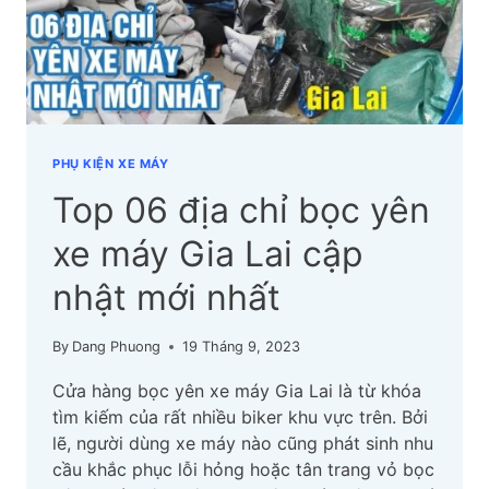
CẬP
NHẬT
MỚI
NHẤT
PHỤ KIỆN XE MÁY
Top 06 địa chỉ bọc yên
xe máy Gia Lai cập
nhật mới nhất
By
Dang Phuong
19 Tháng 9, 2023
Cửa hàng bọc yên xe máy Gia Lai là từ khóa
tìm kiếm của rất nhiều biker khu vực trên. Bởi
lẽ, người dùng xe máy nào cũng phát sinh nhu
cầu khắc phục lỗi hỏng hoặc tân trang vỏ bọc