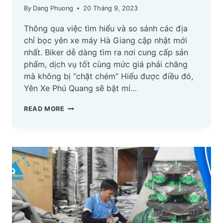
By
Dang Phuong
20 Tháng 9, 2023
Thông qua việc tìm hiểu và so sánh các địa
chỉ bọc yên xe máy Hà Giang cập nhật mới
nhất. Biker dễ dàng tìm ra nơi cung cấp sản
phẩm, dịch vụ tốt cùng mức giá phải chăng
mà không bị “chặt chém” Hiểu được điều đó,
Yên Xe Phú Quang sẽ bật mí…
TOP
READ MORE
02
ĐỊA
CHỈ
BỌC
YÊN
XE
MÁY
HÀ
GIANG