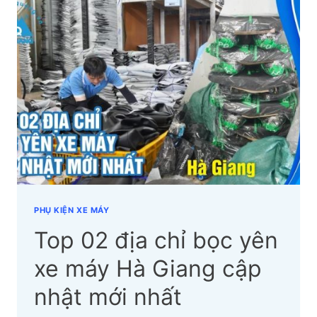
BỌC
YÊN
XE
MÁY
HÀ
NAM
CẬP
NHẬT
MỚI
NHẤT
PHỤ KIỆN XE MÁY
Top 02 địa chỉ bọc yên
xe máy Hà Giang cập
nhật mới nhất