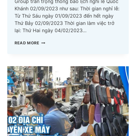
Group trân trọng thông báo lịch nghỉ lễ Quốc
Khánh 02/09/2023 như sau: Thời gian nghỉ lễ:
Từ Thứ Sáu ngày 01/09/2023 đến hết ngày
Thứ Bảy 02/09/2023 Thời gian làm việc trở
lại: Thứ Hai ngày 04/02/2023…
PHÚ
READ MORE
QUANG
GROUP:
THÔNG
BÁO
NGHỈ
LỄ
QUỐC
KHÁNH
02/09/2023