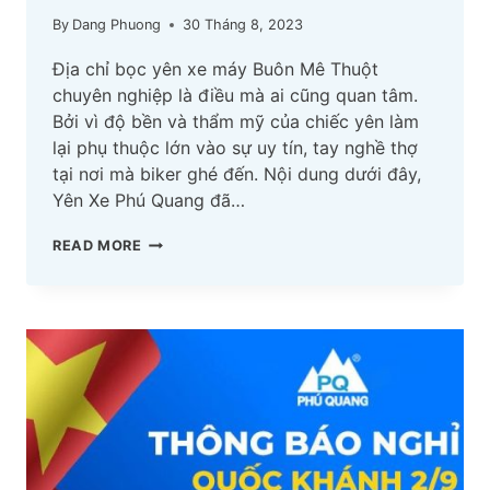
By
Dang Phuong
30 Tháng 8, 2023
Địa chỉ bọc yên xe máy Buôn Mê Thuột
chuyên nghiệp là điều mà ai cũng quan tâm.
Bởi vì độ bền và thẩm mỹ của chiếc yên làm
lại phụ thuộc lớn vào sự uy tín, tay nghề thợ
tại nơi mà biker ghé đến. Nội dung dưới đây,
Yên Xe Phú Quang đã…
TOP
READ MORE
07
ĐỊA
CHỈ
BỌC
YÊN
XE
MÁY
BUÔN
MÊ