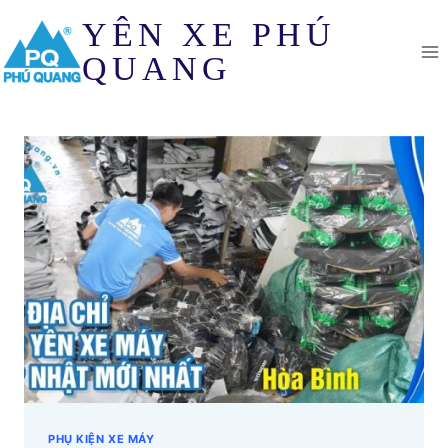
Skip
YÊN XE PHÚ
to
content
QUANG
PHỤ KIỆN XE MÁY