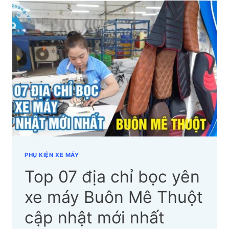
BỌC
YÊN
XE
MÁY
CẦN
THƠ
CẬP
NHẬT
MỚI
NHẤT
PHỤ KIỆN XE MÁY
Top 07 địa chỉ bọc yên
xe máy Buôn Mê Thuột
cập nhật mới nhất