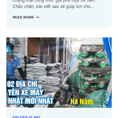
Chắc chắn, bài viết sau sẽ giúp ích cho…
TOP
READ MORE
02
ĐỊA
CHỈ
BỌC
YÊN
XE
MÁY
HẢI
DƯƠNG
CẬP
NHẬT
MỚI
NHẤT
PHỤ KIỆN XE MÁY