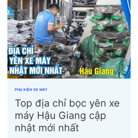
YÊN
XE
MÁY
HÒA
BÌNH
CẬP
NHẬT
MỚI
NHẤT
PHỤ KIỆN XE MÁY
Top địa chỉ bọc yên xe
máy Hậu Giang cập
nhật mới nhất