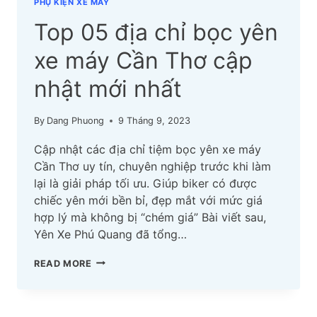
PHỤ KIỆN XE MÁY
Top 05 địa chỉ bọc yên
xe máy Cần Thơ cập
nhật mới nhất
By
Dang Phuong
9 Tháng 9, 2023
Cập nhật các địa chỉ tiệm bọc yên xe máy
Cần Thơ uy tín, chuyên nghiệp trước khi làm
lại là giải pháp tối ưu. Giúp biker có được
chiếc yên mới bền bỉ, đẹp mắt với mức giá
hợp lý mà không bị “chém giá” Bài viết sau,
Yên Xe Phú Quang đã tổng…
TOP
READ MORE
05
ĐỊA
CHỈ