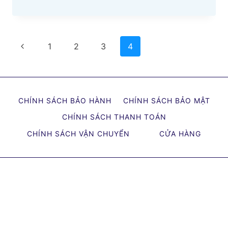
02
ĐỊA
CHỈ
Page
Previous
BỌC
1
2
3
4
YÊN
navigation
Page
XE
MÁY
HUYỆN
CHÍNH SÁCH BẢO HÀNH
CHÍNH SÁCH BẢO MẬT
SÓC
CHÍNH SÁCH THANH TOÁN
SƠN
CẬP
CHÍNH SÁCH VẬN CHUYỂN
CỬA HÀNG
NHẬT
MỚI
NHẤT