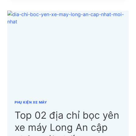
ĐỊA
CHỈ
BỌC
YÊN
XE
MÁY
LÂM
ĐỒNG
CẬP
NHẬT
MỚI
NHẤT
PHỤ KIỆN XE MÁY
Top 02 địa chỉ bọc yên
xe máy Long An cập