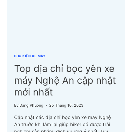
AN
CẬP
NHẬT
MỚI
NHẤT
PHỤ KIỆN XE MÁY
Top địa chỉ bọc yên xe
máy Nghệ An cập nhật
mới nhất
By
Dang Phuong
25 Tháng 10, 2023
Cập nhật các địa chỉ bọc yên xe máy Nghệ
An trước khi làm lại giúp biker có được trải
nghiệm sản phẩm, dịch vụ ưng ý nhất. Tuy