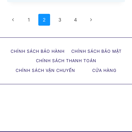
CHỈ
BỌC
Page
Previous
YÊN
Next
1
2
3
4
XE
navigation
Page
Page
MÁY
QUẢNG
BÌNH
CHÍNH SÁCH BẢO HÀNH
CHÍNH SÁCH BẢO MẬT
CẬP
CHÍNH SÁCH THANH TOÁN
NHẬT
MỚI
CHÍNH SÁCH VẬN CHUYỂN
CỬA HÀNG
NHẤT