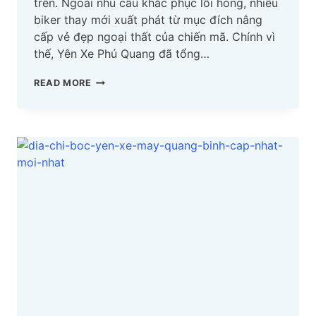
trên. Ngoài nhu cầu khắc phục lỗi hỏng, nhiều
biker thay mới xuất phát từ mục đích nâng
cấp vẻ đẹp ngoại thất của chiến mã. Chính vì
thế, Yên Xe Phú Quang đã tổng…
TOP
READ MORE
04
ĐỊA
CHỈ
BỌC
YÊN
XE
MÁY
PHÚ
YÊN
CẬP
NHẬT
MỚI
NHẤT