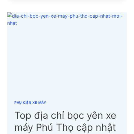
CHỈ
BỌC
YÊN
XE
MÁY
NINH
THUẬN
CẬP
NHẬT
MỚI
NHẤT
PHỤ KIỆN XE MÁY
Top địa chỉ bọc yên xe
máy Phú Thọ cập nhật