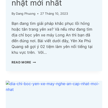
nhật mới nhất
By
Dang Phuong
27 Tháng 10, 2023
Bạn đang tìm giải pháp khắc phục lỗi hỏng
hoặc tân trang yên xe? Và nếu như đang tìm
địa chỉ bọc yên xe máy Long An thì bạn đã
đến đúng nơi. Bài viết dưới đây, Yên Xe Phú
Quang sẽ gợi ý 02 tiệm làm yên nổi tiếng tại
khu vực trên. Với…
TOP
READ MORE
02
ĐỊA
CHỈ
BỌC
YÊN
XE
MÁY
LONG