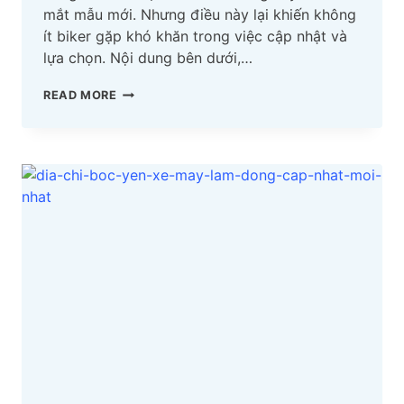
mắt mẫu mới. Nhưng điều này lại khiến không
ít biker gặp khó khăn trong việc cập nhật và
lựa chọn. Nội dung bên dưới,…
CÁC
READ MORE
LOẠI
YÊN
2
TẦNG
CHO
CÁC
DÒNG
XE
AB,
SIRIUS,
DREAM,
EXCITER,
…