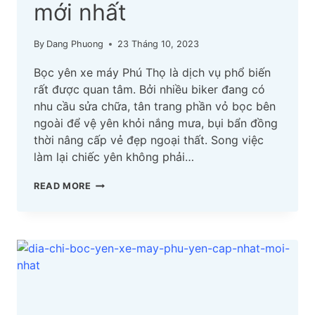
mới nhất
By
Dang Phuong
23 Tháng 10, 2023
Bọc yên xe máy Phú Thọ là dịch vụ phổ biến
rất được quan tâm. Bởi nhiều biker đang có
nhu cầu sửa chữa, tân trang phần vỏ bọc bên
ngoài để vệ yên khỏi nắng mưa, bụi bẩn đồng
thời nâng cấp vẻ đẹp ngoại thất. Song việc
làm lại chiếc yên không phải…
TOP
READ MORE
ĐỊA
CHỈ
BỌC
YÊN
XE
MÁY
PHÚ