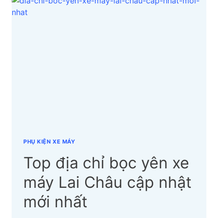
BỌC
YÊN
XE
MÁY
KON
TUM
CẬP
NHẬT
MỚI
NHẤT
PHỤ KIỆN XE MÁY
Top địa chỉ bọc yên xe
máy Lai Châu cập nhật
mới nhất