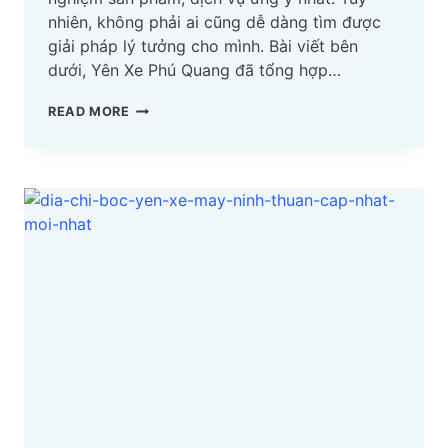
nhiên, không phải ai cũng dễ dàng tìm được
giải pháp lý tưởng cho mình. Bài viết bên
dưới, Yên Xe Phú Quang đã tổng hợp…
TOP
READ MORE
ĐỊA
CHỈ
BỌC
YÊN
XE
MÁY
NGHỆ
AN
CẬP
NHẬT
MỚI
NHẤT