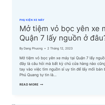
PHỤ KIỆN XE MÁY
Mở tiệm vỏ bọc yên xe 
Quận 7 lấy nguồn ở đâu
By
Dang Phuong
2 Tháng 12, 2023
Mở tiệm vỏ bọc yên xe máy tại Quận 7 lấy ngu
đây là câu hỏi mà bất kỳ chủ cửa hàng nào cũn
tay vào việc tìm nguồn sỉ uy tín để lấy mối bán 
Phú Quang tự tin là…
MỞ
READ MORE
TIỆM
VỎ
BỌC