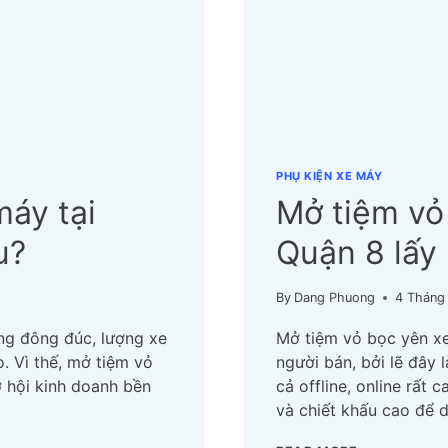
PHỤ KIỆN XE MÁY
máy tại
Mở tiệm vỏ
u?
Quận 8 lấy
By
Dang Phuong
4 Tháng
ng đông đúc, lượng xe
Mở tiệm vỏ bọc yên xe
. Vì thế, mở tiệm vỏ
người bán, bởi lẽ đây 
ơ hội kinh doanh bền
cả offline, online rất 
và chiết khấu cao để 