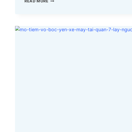
MỞ
READ MORE
TIỆM
VỎ
BỌC
YÊN
XE
MÁY
TẠI
QUẬN
10
LẤY
NGUỒN
Ở
ĐÂU?