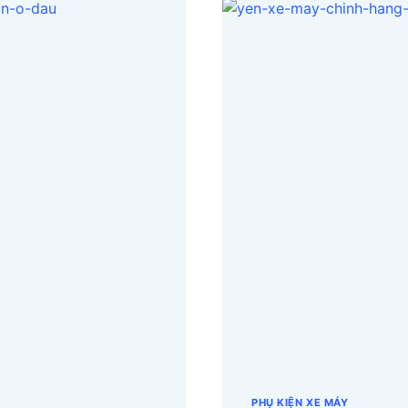
YÊN
XE
MÁY
TẠI
QUẬN
2
LẤY
NGUỒN
Ở
ĐÂU?
PHỤ KIỆN XE MÁY