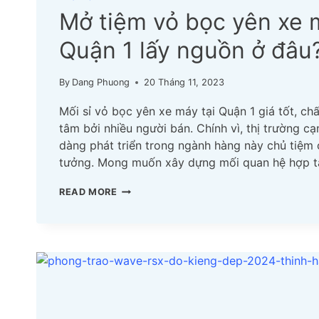
Mở tiệm vỏ bọc yên xe 
Quận 1 lấy nguồn ở đâu
By
Dang Phuong
20 Tháng 11, 2023
Mối sỉ vỏ bọc yên xe máy tại Quận 1 giá tốt, c
tâm bởi nhiều người bán. Chính vì, thị trường c
dàng phát triển trong ngành hàng này chủ tiệm
tưởng. Mong muốn xây dựng mối quan hệ hợp t
MỞ
READ MORE
TIỆM
VỎ
BỌC
YÊN
XE
MÁY
TẠI