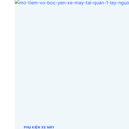
YÊN
XE
MÁY
TẠI
QUẬN
7
LẤY
NGUỒN
Ở
ĐÂU?
PHỤ KIỆN XE MÁY