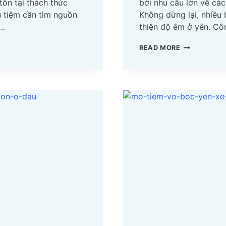
tồn tại thách thức
bởi nhu cầu lớn về cá
ủ tiệm cần tìm nguồn
Không dừng lại, nhiều 
ở…
thiện độ êm ở yên. C
MỞ
READ MORE
TIỆM
VỎ
BỌC
YÊN
XE
MÁY
TẠI
QUẬN
BÌNH
TÂN
LẤY
NGUỒN
Ở
ĐÂU?