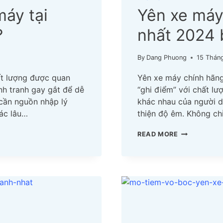
máy tại
Yên xe máy
?
nhất 2024 
By
Dang Phuong
15 Tháng
hất lượng được quan
Yên xe máy chính hãng
ạnh tranh gay gắt để dễ
“ghi điểm” với chất lư
 cần nguồn nhập lý
khác nhau của người d
ác lâu…
thiện độ êm. Không ch
YÊN
READ MORE
XE
MÁY
CHÍNH
HÃNG
YÊU
THÍCH
NHẤT