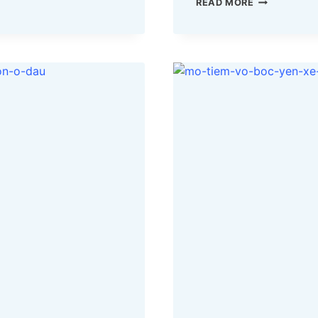
MỞ
READ MORE
TIỆM
VỎ
BỌC
YÊN
XE
MÁY
TẠI
QUẬN
8
LẤY
NGUỒN
Ở
ĐÂU?