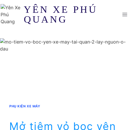
Skip
YÊN XE PHÚ
to
QUANG
content
PHỤ KIỆN XE MÁY
Mở tiệm vỏ bọc yên