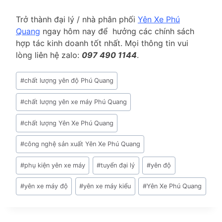
Trở thành đại lý / nhà phân phối
Yên Xe Phú
Quang
ngay hôm nay để hưởng các chính sách
hợp tác kinh doanh tốt nhất. Mọi thông tin vui
lòng liên hệ zalo:
097 490 1144
.
Post
#
chất lượng yên độ Phú Quang
Tags:
#
chất lượng yên xe máy Phú Quang
#
chất lượng Yên Xe Phú Quang
#
công nghệ sản xuất Yên Xe Phú Quang
#
phụ kiện yên xe máy
#
tuyển đại lý
#
yên độ
#
yên xe máy độ
#
yên xe máy kiểu
#
Yên Xe Phú Quang