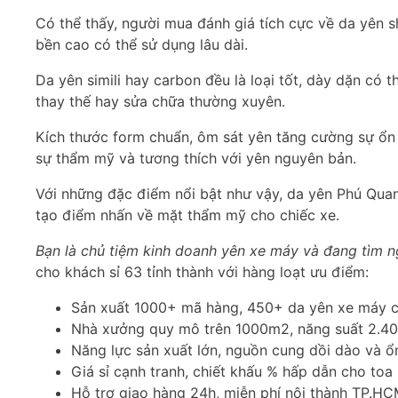
Có thể thấy, người mua đánh giá tích cực về da yên 
bền cao có thể sử dụng lâu dài.
Da yên simili hay carbon đều là loại tốt, dày dặn có
thay thế hay sửa chữa thường xuyên.
Kích thước form chuẩn, ôm sát yên tăng cường sự ổn đ
sự thẩm mỹ và tương thích với yên nguyên bản.
Với những đặc điểm nổi bật như vậy, da yên Phú Quan
tạo điểm nhấn về mặt thẩm mỹ cho chiếc xe.
Bạn là chủ tiệm kinh doanh yên xe máy và đang tìm n
cho khách sỉ 63 tỉnh thành với hàng loạt ưu điểm:
Sản xuất 1000+ mã hàng, 450+ da yên xe máy c
Nhà xưởng quy mô trên 1000m2, năng suất 2.4
Năng lực sản xuất lớn, nguồn cung dồi dào và ổ
Giá sỉ cạnh tranh, chiết khấu % hấp dẫn cho toa
Hỗ trợ giao hàng 24h, miễn phí nội thành TP.H