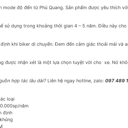
sh mode độ đến từ Phú Quang. Sản phẩm được yêu thích với
 thể sử dụng trong khoảng thời gian 4 – 5 năm. Điều này c
ịnh khi biker di chuyển. Đem đến cảm giác thoải mái và an
g được nhận xét là một lựa chọn tuyệt vời cho xe. Nó khôn
guồn hợp tác lâu dài?
Liên hệ ngay hotline, zalo:
097 489 
ác loại
00.000sp/năm
n định
 khủng
CM