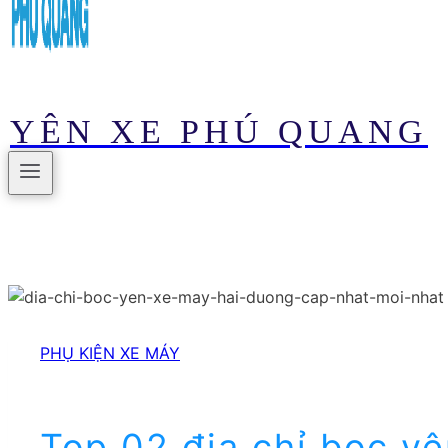
YÊN XE PHÚ QUANG
PHỤ KIỆN XE MÁY
Top 02 địa chỉ bọc y