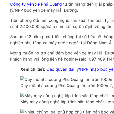
Công ty yên xe Phú Quang
tự tin mang đến giải pháp
lý/NPP bọc yên xe máy Hải Dương.
Tiên phong đổi mới công nghệ sản xuất tân tiến, tự 
suất 2.400.000 sp/năm cam kết sự ổn định về nguồn 
Sau hơn 12 năm phát triển, chúng tôi sở hữu hệ thống
nghiệp phụ tùng xe máy nước ngoài tại Đông Nam Á.
Mong muốn hỗ trợ chủ tiệm bọc yên xe máy Hải Dươ
khách hàng vui lòng liên hệ hotline/zalo: 097 489 1144
Xem chi tiết:
Đặc quyền đại lý/NPP nhập bọc yê
Quy mô nhà xưởng Phú Quang lớn trên 1000m2, 
Máy may công nghệ lập trình sẵn tăng chất lượn