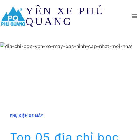
Skip
YÊN XE PHÚ
to
content
QUANG
PHỤ KIỆN XE MÁY
Top 05 địa chỉ bọc