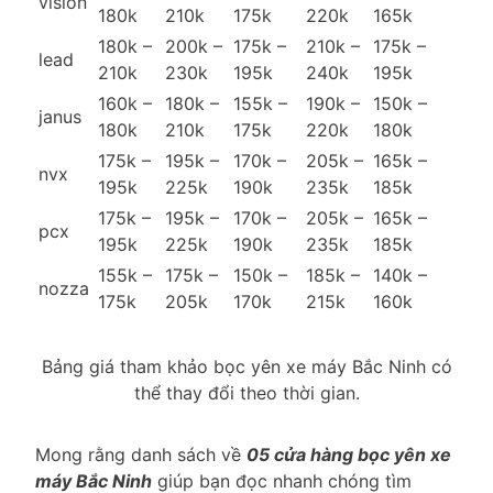
vision
180k
210k
175k
220k
165k
180k –
200k –
175k –
210k –
175k –
lead
210k
230k
195k
240k
195k
160k –
180k –
155k –
190k –
150k –
janus
180k
210k
175k
220k
180k
175k –
195k –
170k –
205k –
165k –
nvx
195k
225k
190k
235k
185k
175k –
195k –
170k –
205k –
165k –
pcx
195k
225k
190k
235k
185k
155k –
175k –
150k –
185k –
140k –
nozza
175k
205k
170k
215k
160k
Bảng giá tham khảo bọc yên xe máy Bắc Ninh có
thể thay đổi theo thời gian.
Mong rằng danh sách về
05 cửa hàng bọc yên xe
máy Bắc Ninh
giúp bạn đọc nhanh chóng tìm