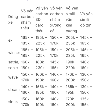
Vỏ yên
Vỏ yên
Vỏ yên
Vỏ yên
carbon
carbon
simili
Vỏ yên
Dòng
carbon
3D
nhám
vân
simili
xe
nhám
caro
xương
kim
độ zin
thêu
thêu
cá
cương
165k –
195k –
150k –
205k –
145k –
ex
185k
225k
170k
235k
165k
165k –
195k –
150k –
205k –
145k –
winner
185k
225k
170k
235k
165k
satria,
160k –
180k –
145k –
190k –
140k –
sonic
180k
230k
165k
220k
160k
150k –
160k –
140k –
170k –
130k –
wave
170k
190k
160k
200k
150k
140k –
155k –
140k –
165k –
130k –
dream
160k
185k
160k
195k
150k
150k –
160k –
140k –
170k –
135k –
sirius
170k
190k
160k
200k
155k