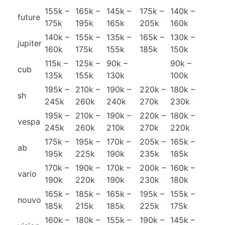
155k –
165k –
145k –
175k –
140k –
future
175k
195k
165k
205k
160k
140k –
155k –
135k –
165k –
130k –
jupiter
160k
175k
155k
185k
150k
115k –
125k –
90k –
90k –
cub
135k
155k
130k
100k
195k –
210k –
190k –
220k –
180k –
sh
245k
260k
240k
270k
230k
195k –
210k –
190k –
220k –
180k –
vespa
245k
260k
210k
270k
220k
175k –
195k –
170k –
205k –
165k –
ab
195k
225k
190k
235k
185k
170k –
190k –
170k –
200k –
160k –
vario
190k
220k
190k
230k
180k
165k –
185k –
165k –
195k –
155k –
nouvo
185k
215k
185k
225k
175k
160k –
180k –
155k –
190k –
145k –