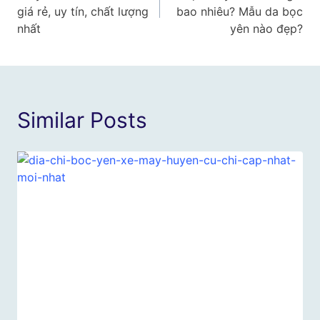
hướng
giá rẻ, uy tín, chất lượng
bao nhiêu? Mẫu da bọc
bài
nhất
yên nào đẹp?
viết
Similar Posts