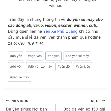
winner.
Trên đây là những thông tin về
độ yên xe máy cho
các dòng ab, vario, vision, exciter, winner, cub,..
Đừng quên liên hệ
Yên Xe Phú Quang
khi có nhu
cầu mua sỉ lẻ da yên, yên thành phẩm qua hotline,
zalo:
097 489 1144
.
Post
#
áo yên
#
bọc yên
#
da yên
#
da yên xe máy
Tags:
#
độ yên
#
độ yên xe máy
#
yên độ
#
yên kiểu
#
yên xe máy
Điều
PREVIOUS
NEXT
Da yên sirius: Nơi bán
Bọc da yên ex 150 giá