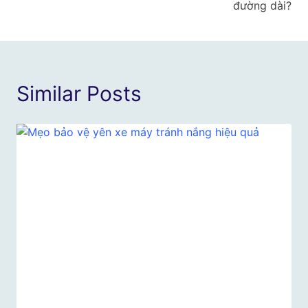
bài
đường dài?
viết
Similar Posts