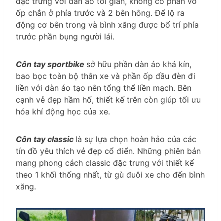
đặc trưng với dàn áo tối giản, không có phần vỏ
ốp chắn ở phía trước và 2 bên hông. Để lộ ra
động cơ bên trong và bình xăng được bố trí phía
trước phần bụng người lái.
Côn tay sportbike
sở hữu phần dàn áo khá kín,
bao bọc toàn bộ thân xe và phần ốp đầu đèn đi
liền với dàn áo tạo nên tổng thể liền mạch. Bên
cạnh vẻ đẹp hầm hố, thiết kế trên còn giúp tối ưu
hóa khí động học của xe.
Côn tay classic
là sự lựa chọn hoàn hảo của các
tín đồ yêu thích vẻ đẹp cổ điển. Những phiên bản
mang phong cách classic đặc trưng với thiết kế
theo 1 khối thống nhất, từ gù đuôi xe cho đến bình
xăng.