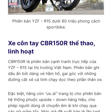
Phiên bản YZF – R15 dưới 80 triệu phong cách
sportbike.
Xe côn tay CBR150R thể thao,
linh hoạt
CBR150R là phiên bản cạnh tranh trực tiếp của
YZF – R15 tại thị trường Việt Nam. Phiên bản ghi
dấu ấn bởi dáng vẻ hầm hố, gai góc với những
đường cắt xẻ cá tính chạy dọc theo phần thân xe.
Đặc biệt, hãng còn
“ưu ái”
trang bị cho phiên bản
hệ thống phuộc upside – down hàng hiệu, cho
phép người dùng di chuyển êm ái khi chạy qua
các gờ giảm tốc. Mức giá đề xuất bán lẻ lần lượt