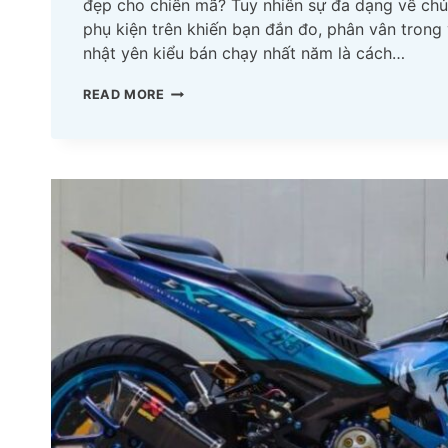
đẹp cho chiến mã? Tuy nhiên sự đa dạng về chủ
phụ kiện trên khiến bạn đắn đo, phân vân tron
nhật yên kiểu bán chạy nhất năm là cách…
TOP
READ MORE
10
YÊN
KIỂU
ĐỦ
LOẠI
CHO
CÁC
DÒNG
XE
BÁN
CHẠY
NHẤT
2023