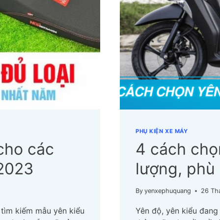
PHỤ KIỆN XE MÁY
 cho các
4 cách chọ
 2023
lượng, phù
By
yenxephuquang
26 Th
 tìm kiếm mẫu yên kiểu
Yên độ, yên kiểu đang 