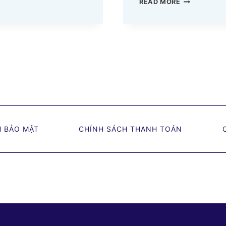
TOP
READ MORE
16
KIỂU
YÊN
XE
MÁY
ĐỘ
ĐẸP
NHẤT
2023
H BẢO MẬT
CHÍNH SÁCH THANH TOÁN