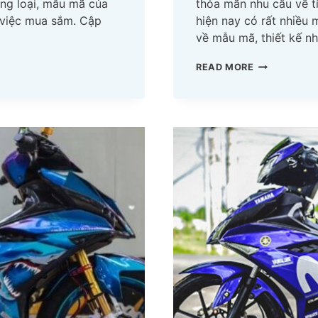
ng loại, mẫu mã của
thỏa mãn nhu cầu về tí
g việc mua sắm. Cập
hiện nay có rất nhiều
về mẫu mã, thiết kế 
4
READ MORE
CÁCH
CHỌN
YÊN
XE
MÁY
CHẤT
LƯỢNG,
PHÙ
HỢP
VỚI
TỪNG
DÒNG
XE