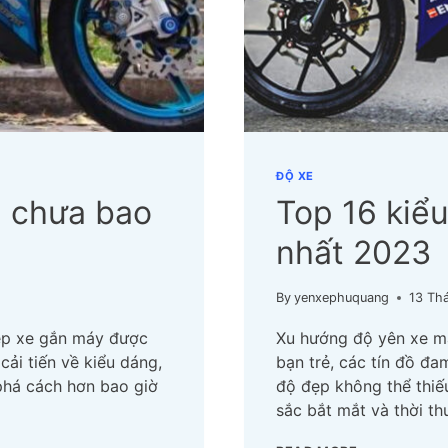
ĐỘ XE
u chưa bao
Top 16 kiể
nhất 2023
By
yenxephuquang
13 Th
đẹp xe gắn máy được
Xu hướng độ yên xe má
cải tiến về kiểu dáng,
bạn trẻ, các tín đồ đa
phá cách hơn bao giờ
độ đẹp không thể thiế
sắc bắt mắt và thời t