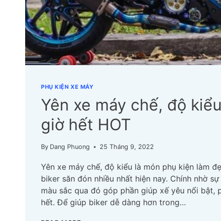
PHỤ KIỆN XE MÁY
Yên xe máy chế, độ kiể
giờ hết HOT
By
Dang Phuong
25 Tháng 9, 2022
Yên xe máy chế, độ kiểu là món phụ kiện làm 
biker săn đón nhiều nhất hiện nay. Chính nhờ sự 
màu sắc qua đó góp phần giúp xế yêu nổi bật, 
hết. Để giúp biker dễ dàng hơn trong…