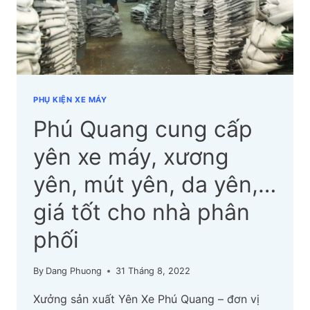
CHO
ĐẠI
LÝ,
NHÀ
PHÂN
PHỐI
PHỤ KIỆN XE MÁY
Phú Quang cung cấp
yên xe máy, xương
yên, mút yên, da yên,…
giá tốt cho nhà phân
phối
By
Dang Phuong
31 Tháng 8, 2022
Xưởng sản xuất Yên Xe Phú Quang – đơn vị