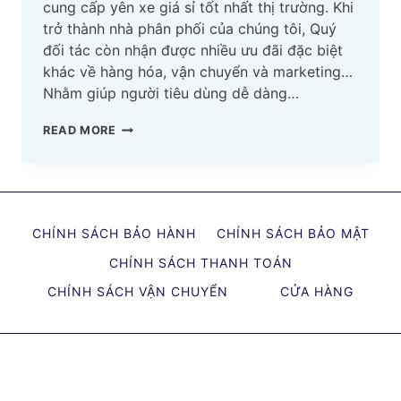
cung cấp yên xe giá sỉ tốt nhất thị trường. Khi
trở thành nhà phân phối của chúng tôi, Quý
đối tác còn nhận được nhiều ưu đãi đặc biệt
khác về hàng hóa, vận chuyển và marketing…
Nhằm giúp người tiêu dùng dễ dàng…
PHÚ
READ MORE
QUANG
CUNG
CẤP
YÊN
CHÍNH SÁCH BẢO HÀNH
CHÍNH SÁCH BẢO MẬT
XE
MÁY,
CHÍNH SÁCH THANH TOÁN
XƯƠNG
CHÍNH SÁCH VẬN CHUYỂN
CỬA HÀNG
YÊN,
MÚT
YÊN,
DA
YÊN,