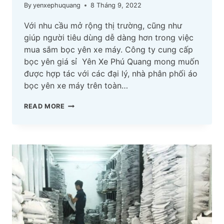
By
yenxephuquang
8 Tháng 9, 2022
Với nhu cầu mở rộng thị trường, cũng như
giúp người tiêu dùng dễ dàng hơn trong việc
mua sắm bọc yên xe máy. Công ty cung cấp
bọc yên giá sỉ Yên Xe Phú Quang mong muốn
được hợp tác với các đại lý, nhà phân phối áo
bọc yên xe máy trên toàn…
ÁO
READ MORE
BỌC
YÊN
XE
MÁY
GIÁ
SỈ
TỐT
NHẤT
DÀNH