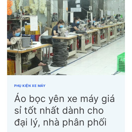
DÀNH
CHO
NHÀ
PHÂN
PHỐI
CỦA
YÊN
XE
PHÚ
QUANG
PHỤ KIỆN XE MÁY
Áo bọc yên xe máy giá
sỉ tốt nhất dành cho
đại lý, nhà phân phối