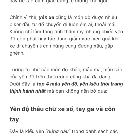
này dễ tạo cảm giác cứng, ê mông khi ngồi.
Chính vì thế,
yên xe
cũng là món độ được nhiều
biker đầu tư để chuyến đi luôn êm ái, thoải mái.
Không chỉ làm tăng tính thẩm mỹ, những chiếc yên
độ còn phát huy tác dụng giảm xóc hiệu quả khi
xe di chuyển trên những cung đường xấu, gập
ghềnh.
Tương tự như các món độ khác, mẫu mã, màu sắc
của yên độ trên thị trường cũng khá đa dạng.
Dưới đây là
top 4 mẫu yên độ, yên kiểu thời trang
thịnh hành nhất
mà bạn không nên bỏ qua:
Yên độ thêu chữ xe số, tay ga và côn
tay
Đây là kiểu yên
“đứng đầu”
trong danh sách các