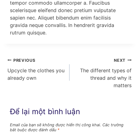
tempor commodo ullamcorper a. Faucibus
scelerisque eleifend donec pretium vulputate
sapien nec. Aliquet bibendum enim facilisis
gravida neque convallis. In hendrerit gravida
rutrum quisque.
Điều
PREVIOUS
NEXT
Upcycle the clothes you
The different types of
hướng
already own
thread and why it
bài
matters
viết
Để lại một bình luận
Email của bạn sẽ không được hiển thị công khai.
Các trường
bắt buộc được đánh dấu
*