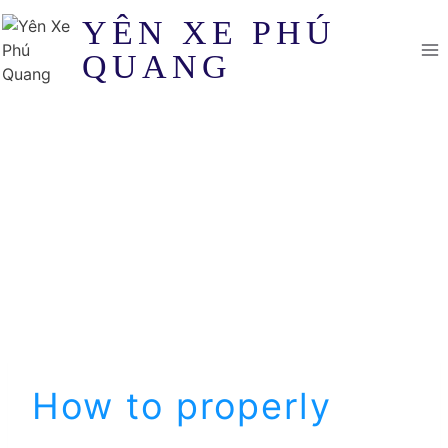
Skip
YÊN XE PHÚ
to
QUANG
content
How to properly