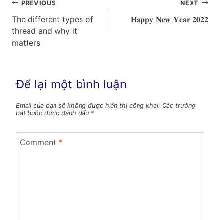
Điều
PREVIOUS
NEXT
The different types of
𝐇𝐚𝐩𝐩𝐲 𝐍𝐞𝐰 𝐘𝐞𝐚𝐫 𝟐𝟎𝟐𝟐
hướng
thread and why it
bài
matters
viết
Để lại một bình luận
Email của bạn sẽ không được hiển thị công khai.
Các trường
bắt buộc được đánh dấu
*
Comment
*