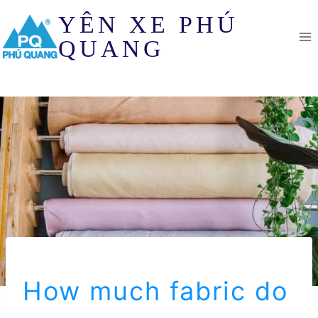
Skip
YÊN XE PHÚ
to
content
QUANG
How much fabric do