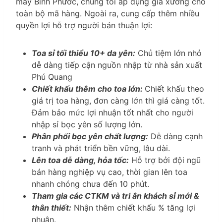
máy Bình Phước, chúng tôi áp dụng giá xưởng cho
toàn bộ mã hàng. Ngoài ra, cung cấp thêm nhiều
quyền lợi hỗ trợ người bán thuận lợi:
Toa sỉ tối thiểu 10+ da yên:
Chủ tiệm lớn nhỏ
dễ dàng tiếp cận nguồn nhập từ nhà sản xuất
Phú Quang
Chiết khấu thêm cho toa lớn:
Chiết khấu theo
giá trị toa hàng, đơn càng lớn thì giá càng tốt.
Đảm bảo mức lợi nhuận tốt nhất cho người
nhập sỉ bọc yên số lượng lớn.
Phân phối bọc yên chất lượng:
Dễ dàng cạnh
tranh và phát triển bền vững, lâu dài.
Lên toa dễ dàng, hỏa tốc:
Hỗ trợ bởi đội ngũ
bán hàng nghiệp vụ cao, thời gian lên toa
nhanh chóng chưa đến 10 phút.
Tham gia các CTKM và tri ân khách sỉ mới &
thân thiết:
Nhận thêm chiết khấu % tăng lợi
nhuận.