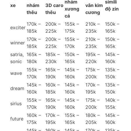
nhám
simili
xe
nhám
3D caro
vân kim
xương
độ zin
thêu
thêu
cương
cá
170k –
200k –
155k –
210k –
150k –
exciter
185k
225k
175k
235k
165k
170k –
200k –
155k –
210k –
150k –
winner
185k
225k
170k
235k
165k
satria,
165k –
185k –
150k –
195k –
145k –
sonic
180k
230k
165k
220k
160k
155k –
165k –
145k –
175k –
135k –
wave
170k
190k
160k
200k
150k
145k –
160k –
145k –
170k –
135k –
dream
160k
185k
160k
195k
150k
155k –
165k –
145k –
175k –
140k –
sirius
170k
190k
160k
200k
155k
160k –
170k –
155k –
180k –
145k –
future
175k
195k
165k
205k
160k
145k –
160k –
145k –
170k –
135k –