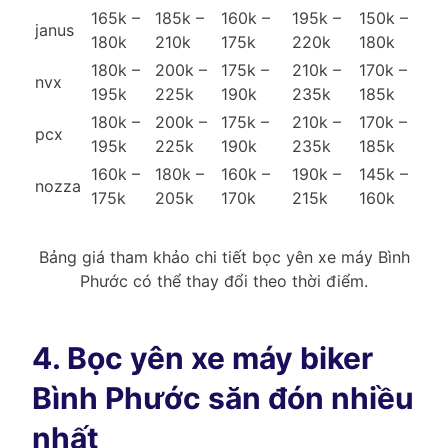
165k –
185k –
160k –
195k –
150k –
janus
180k
210k
175k
220k
180k
180k –
200k –
175k –
210k –
170k –
nvx
195k
225k
190k
235k
185k
180k –
200k –
175k –
210k –
170k –
pcx
195k
225k
190k
235k
185k
160k –
180k –
160k –
190k –
145k –
nozza
175k
205k
170k
215k
160k
Bảng giá tham khảo chi tiết bọc yên xe máy Bình
Phước có thể thay đổi theo thời điểm.
4. Bọc yên xe máy biker
Bình Phước săn đón nhiều
nhất