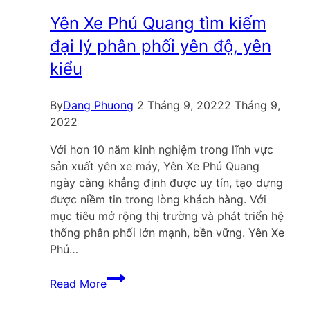
máy
Hải
Yên Xe Phú Quang tìm kiếm
Phòng
đại lý phân phối yên độ, yên
cập
kiểu
nhật
mới
nhất
By
Dang Phuong
2 Tháng 9, 2022
2 Tháng 9,
2022
Với hơn 10 năm kinh nghiệm trong lĩnh vực
sản xuất yên xe máy, Yên Xe Phú Quang
ngày càng khẳng định được uy tín, tạo dựng
được niềm tin trong lòng khách hàng. Với
mục tiêu mở rộng thị trường và phát triển hệ
thống phân phối lớn mạnh, bền vững. Yên Xe
Phú…
Yên
Read More
Xe
Phú