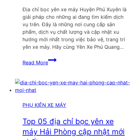
Địa chỉ bọc yên xe máy Huyện Phú Xuyên là
giải pháp cho những ai đang tìm kiếm dịch
vụ trên. Đây là những nơi cung cấp sản
phẩm, dịch vụ chất lượng và cập nhật xu
hướng mới nhất trong việc bảo vệ, trang trí
yên xe máy. Hãy cùng Yên Xe Phú Quang…
Top
Read More
địa
chỉ
bọc
yên
xe
máy
PHỤ KIỆN XE MÁY
Huyện
Phú
Top 05 địa chỉ bọc yên xe
Xuyên
máy Hải Phòng cập nhật mới
cập