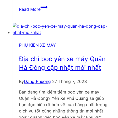
Top
Read More
04
địa
chỉ
bọc
yên
xe
PHỤ KIỆN XE MÁY
máy
Ninh
Địa chỉ bọc yên xe máy Quận
Bình
Hà Đông cập nhật mới nhất
cập
nhật
By
Dang Phuong
27 Tháng 7, 2023
mới
nhất
Bạn đang tìm kiếm tiệm bọc yên xe máy
Quận Hà Đông? Yên Xe Phú Quang sẽ giúp
bạn đọc hiểu rõ hơn về cửa hàng chất lượng,
dịch vụ tốt cùng những thông tin mới nhất
xoay quanh việc bọc yên xe máy khu vực