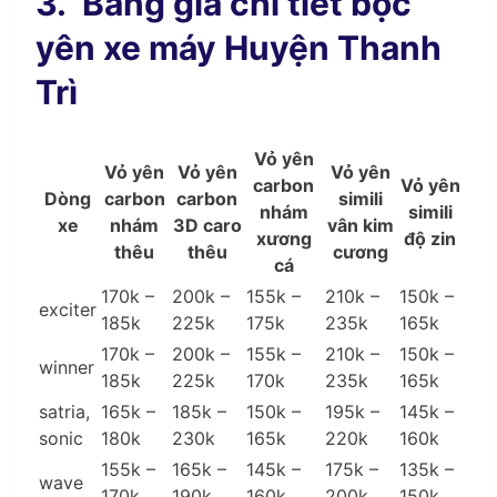
3.
Bảng giá chi tiết bọc
yên xe máy Huyện Thanh
Trì
Vỏ yên
Vỏ yên
Vỏ yên
Vỏ yên
carbon
Vỏ yên
Dòng
carbon
carbon
simili
nhám
simili
xe
nhám
3D caro
vân kim
xương
độ zin
thêu
thêu
cương
cá
170k –
200k –
155k –
210k –
150k –
exciter
185k
225k
175k
235k
165k
170k –
200k –
155k –
210k –
150k –
winner
185k
225k
170k
235k
165k
satria,
165k –
185k –
150k –
195k –
145k –
sonic
180k
230k
165k
220k
160k
155k –
165k –
145k –
175k –
135k –
wave
170k
190k
160k
200k
150k