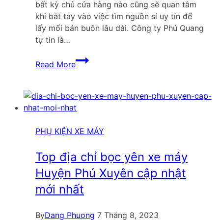
bất kỳ chủ cửa hàng nào cũng sẽ quan tâm
khi bắt tay vào việc tìm nguồn sỉ uy tín để
lấy mối bán buôn lâu dài. Công ty Phú Quang
tự tin là…
Mở
Read More
tiệm
vỏ
bọc
yên
xe
máy
PHỤ KIỆN XE MÁY
tại
Quận
Top địa chỉ bọc yên xe máy
7
Huyện Phú Xuyên cập nhật
lấy
mới nhất
nguồn
ở
đâu?
By
Dang Phuong
7 Tháng 8, 2023