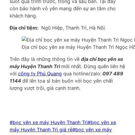
suốt quá trình trước, trong và sau bán. Tại đây
còn bảo hành vỏ yên mang đến sự an tâm cho
khách hàng.
Địa chỉ tiệm:
Ngũ Hiệp, Thanh Trì, Hà Nội.
Địa chỉ bọc yên xe máy Huyện Thanh Trì Ngọc Hồ
Trên đây là những thông tin về
địa chỉ bọc yên xe
máy Huyện Thanh Trì
mới nhất. Đừng quên liên hệ
với
công ty Phú Quang
qua hotline/zalo:
097 489
1144
để lên toa sỉ bán buôn với bọc yên chất
lượng vượt trội, giá cạnh tranh.
Post
#
bọc yên xe máy Huyện Thanh Trì
#
bọc yên xe
Tags:
máy Huyện Thanh Trì giá rẻ
#
bọc yên xe máy