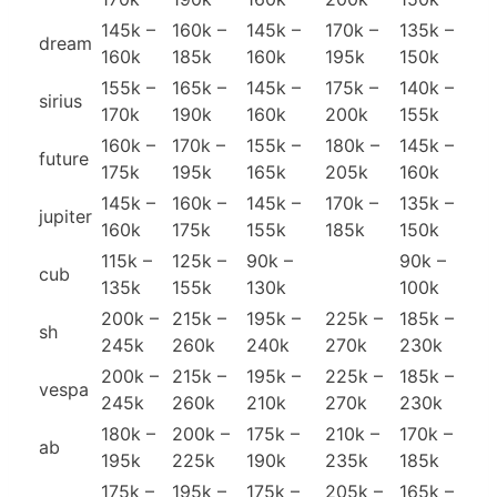
145k –
160k –
145k –
170k –
135k –
dream
160k
185k
160k
195k
150k
155k –
165k –
145k –
175k –
140k –
sirius
170k
190k
160k
200k
155k
160k –
170k –
155k –
180k –
145k –
future
175k
195k
165k
205k
160k
145k –
160k –
145k –
170k –
135k –
jupiter
160k
175k
155k
185k
150k
115k –
125k –
90k –
90k –
cub
135k
155k
130k
100k
200k –
215k –
195k –
225k –
185k –
sh
245k
260k
240k
270k
230k
200k –
215k –
195k –
225k –
185k –
vespa
245k
260k
210k
270k
230k
180k –
200k –
175k –
210k –
170k –
ab
195k
225k
190k
235k
185k
175k –
195k –
175k –
205k –
165k –