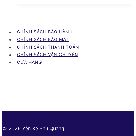
Quang
tìm
kiếm
đại
CHÍNH SÁCH BẢO HÀNH
lý
CHÍNH SÁCH BẢO MẬT
phân
CHÍNH SÁCH THANH TOÁN
phối
CHÍNH SÁCH VẬN CHUYỂN
yên
CỬA HÀNG
độ,
yên
kiểu
© 2026 Yên Xe Phú Quang