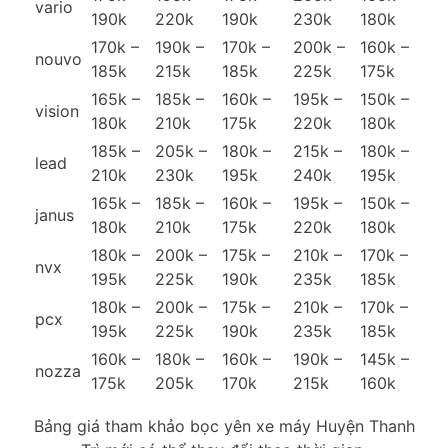
vario
190k
220k
190k
230k
180k
170k –
190k –
170k –
200k –
160k –
nouvo
185k
215k
185k
225k
175k
165k –
185k –
160k –
195k –
150k –
vision
180k
210k
175k
220k
180k
185k –
205k –
180k –
215k –
180k –
lead
210k
230k
195k
240k
195k
165k –
185k –
160k –
195k –
150k –
janus
180k
210k
175k
220k
180k
180k –
200k –
175k –
210k –
170k –
nvx
195k
225k
190k
235k
185k
180k –
200k –
175k –
210k –
170k –
pcx
195k
225k
190k
235k
185k
160k –
180k –
160k –
190k –
145k –
nozza
175k
205k
170k
215k
160k
Bảng giá tham khảo bọc yên xe máy Huyện Thanh