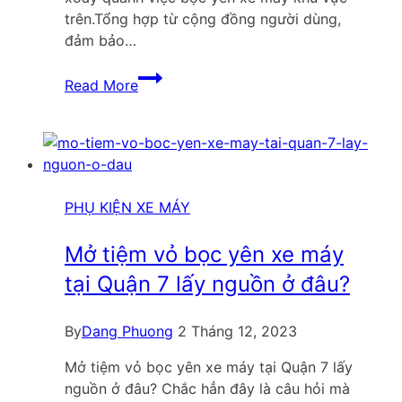
trên.Tổng hợp từ cộng đồng người dùng,
đảm bảo…
Địa
Read More
chỉ
bọc
yên
xe
máy
Quận
PHỤ KIỆN XE MÁY
Hà
Đông
Mở tiệm vỏ bọc yên xe máy
cập
tại Quận 7 lấy nguồn ở đâu?
nhật
mới
By
Dang Phuong
2 Tháng 12, 2023
nhất
Mở tiệm vỏ bọc yên xe máy tại Quận 7 lấy
nguồn ở đâu? Chắc hẳn đây là câu hỏi mà