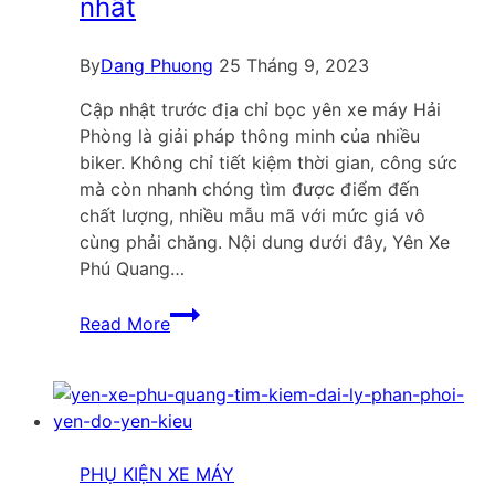
nhất
nhật
mới
nhất
By
Dang Phuong
25 Tháng 9, 2023
Cập nhật trước địa chỉ bọc yên xe máy Hải
Phòng là giải pháp thông minh của nhiều
biker. Không chỉ tiết kiệm thời gian, công sức
mà còn nhanh chóng tìm được điểm đến
chất lượng, nhiều mẫu mã với mức giá vô
cùng phải chăng. Nội dung dưới đây, Yên Xe
Phú Quang…
Top
Read More
05
địa
chỉ
bọc
yên
xe
PHỤ KIỆN XE MÁY