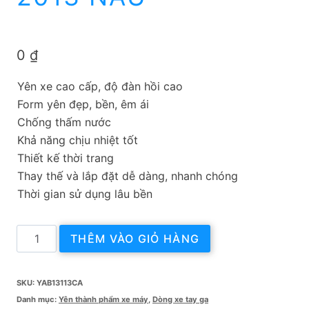
0
₫
Yên xe cao cấp, độ đàn hồi cao
Form yên đẹp, bền, êm ái
Chống thấm nước
Khả năng chịu nhiệt tốt
Thiết kế thời trang
Thay thế và lắp đặt dễ dàng, nhanh chóng
Thời gian sử dụng lâu bền
DA
THÊM VÀO GIỎ HÀNG
YÊN
AIR
BLADE
SKU:
YAB13113CA
2013
Danh mục:
Yên thành phẩm xe máy
,
Dòng xe tay ga