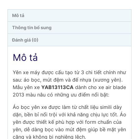
NÂU
số
Mô tả
lượng
Thông tin bổ sung
Đánh giá (0)
Mô tả
Yên xe máy được cấu tạo từ 3 chi tiết chính như
sau: áo bọc, mút đệm và đế nhựa (xương yên).
Mẫu yên xe
YAB13113CA
dành cho xe air blade
2013 màu nâu có những ưu điểm nổi bật:
Áo bọc yên xe được làm từ chất liệu simili dày
dặn, bền bỉ nổi trội với khả năng chịu lực tốt. Áo
yên được thiết kế phù hợp với form chuẩn của
yên, dễ dàng bọc vào mút đệm giúp bề mặt yên
căng và không bị nghiêng lệch.