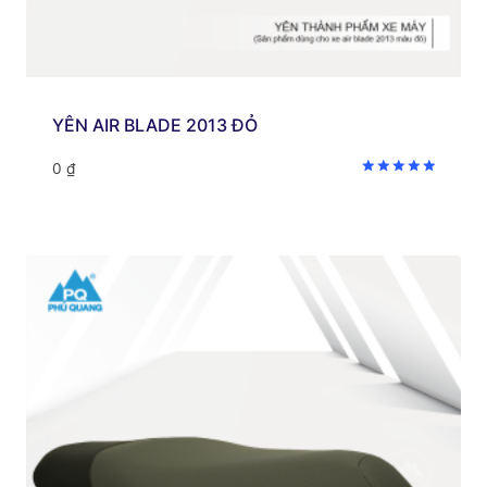
YÊN AIR BLADE 2013 ĐỎ
0
₫
Được xếp
hạng
5.00
5 sao