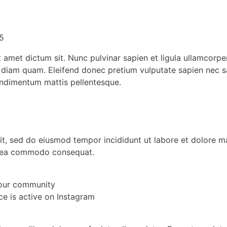
5
it amet dictum sit. Nunc pulvinar sapien et ligula ullamco
ut diam quam. Eleifend donec pretium vulputate sapien nec 
 condimentum mattis pellentesque.
lit, sed do eiusmod tempor incididunt ut labore et dolore 
 ex ea commodo consequat.
your community
ce is active on Instagram