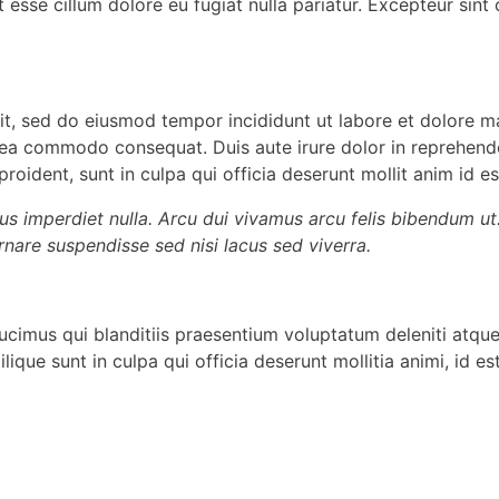
it esse cillum dolore eu fugiat nulla pariatur. Excepteur sin
lit, sed do eiusmod tempor incididunt ut labore et dolore 
x ea commodo consequat. Duis aute irure dolor in reprehender
roident, sunt in culpa qui officia deserunt mollit anim id e
pus imperdiet nulla. Arcu dui vivamus arcu felis bibendum ut
nare suspendisse sed nisi lacus sed viverra.
ucimus qui blanditiis praesentium voluptatum deleniti atque
ilique sunt in culpa qui officia deserunt mollitia animi, i