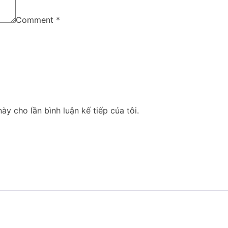
Comment
*
ày cho lần bình luận kế tiếp của tôi.