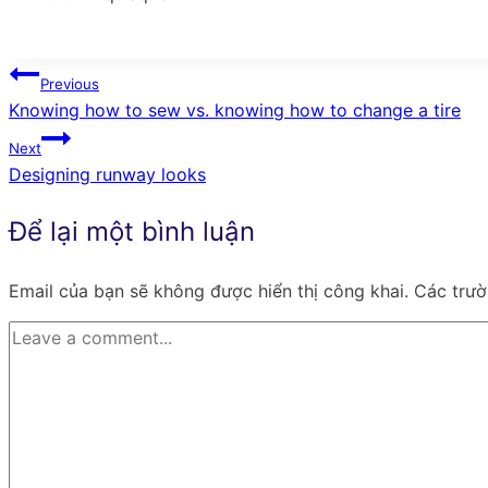
Điều
Previous
Knowing how to sew vs. knowing how to change a tire
hướng
Next
bài
Designing runway looks
viết
Để lại một bình luận
Email của bạn sẽ không được hiển thị công khai.
Các trư