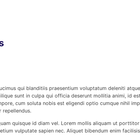
s
ucimus qui blanditiis praesentium voluptatum deleniti atque
ilique sunt in culpa qui officia deserunt mollitia animi, id
tempore, cum soluta nobis est eligendi optio cumque nihil 
 repellendus.
s quam quisque id diam vel. Lorem mollis aliquam ut porttit
etium vulputate sapien nec. Aliquet bibendum enim facilisis