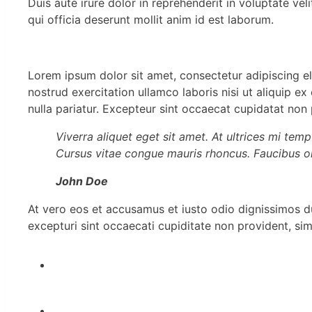
Duis aute irure dolor in reprehenderit in voluptate vel
qui officia deserunt mollit anim id est laborum.
Lorem ipsum dolor sit amet, consectetur adipiscing e
nostrud exercitation ullamco laboris nisi ut aliquip e
nulla pariatur. Excepteur sint occaecat cupidatat non p
Viverra aliquet eget sit amet. At ultrices mi tem
Cursus vitae congue mauris rhoncus. Faucibus or
John Doe
At vero eos et accusamus et iusto odio dignissimos d
excepturi sint occaecati cupiditate non provident, sim