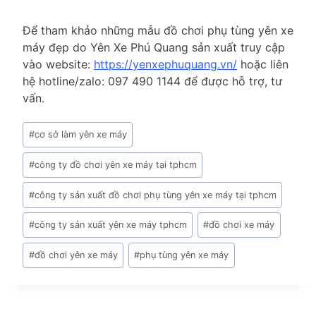
Để tham khảo những mẫu đồ chơi phụ tùng yên xe
máy đẹp do Yên Xe Phú Quang sản xuất truy cập
vào website:
https://yenxephuquang.vn/
hoặc liên
hệ hotline/zalo: 097 490 1144 để được hỗ trợ, tư
vấn.
Post
#
cơ sở làm yên xe máy
Tags:
#
công ty đồ chơi yên xe máy tại tphcm
#
công ty sản xuất đồ chơi phụ tùng yên xe máy tại tphcm
#
công ty sản xuất yên xe máy tphcm
#
đồ chơi xe máy
#
đồ chơi yên xe máy
#
phụ tùng yên xe máy