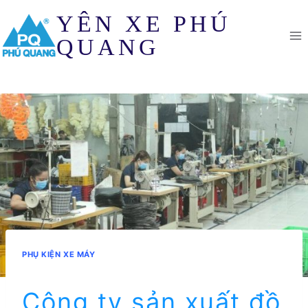
Skip
YÊN XE PHÚ
to
content
QUANG
PHỤ KIỆN XE MÁY
Công ty sản xuất đồ