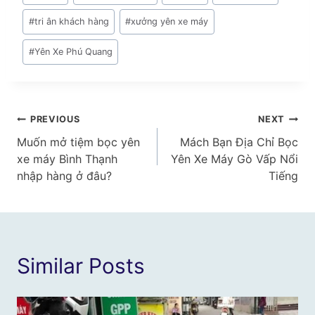
#
tri ân khách hàng
#
xưởng yên xe máy
#
Yên Xe Phú Quang
Điều
PREVIOUS
NEXT
Muốn mở tiệm bọc yên
Mách Bạn Địa Chỉ Bọc
hướng
xe máy Bình Thạnh
Yên Xe Máy Gò Vấp Nổi
bài
nhập hàng ở đâu?
Tiếng
viết
Similar Posts