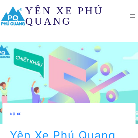
Skip
YÊN XE PHÚ
to
content
QUANG
ĐỘ XE
Yên Xe Phú Quang