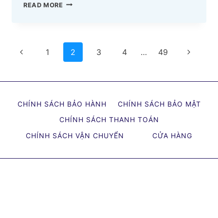
60+
READ MORE
HÌNH
ẢNH
EXCITER
Page
Previous
ĐỘ
Next
1
2
3
4
…
49
CUỐN
navigation
Page
Page
HÚT
CẬP
NHẬT
CHÍNH SÁCH BẢO HÀNH
CHÍNH SÁCH BẢO MẬT
MỚI
CHÍNH SÁCH THANH TOÁN
NHẤT
2024
CHÍNH SÁCH VẬN CHUYỂN
CỬA HÀNG