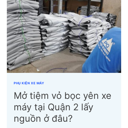
YÊN
XE
MÁY
TẠI
QUẬN
7
LẤY
NGUỒN
Ở
ĐÂU?
PHỤ KIỆN XE MÁY
Mở tiệm vỏ bọc yên xe
máy tại Quận 2 lấy
nguồn ở đâu?