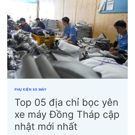
YÊN
XE
MÁY
TẠI
QUẬN
1
LẤY
NGUỒN
Ở
ĐÂU?
PHỤ KIỆN XE MÁY
Top 05 địa chỉ bọc yên
xe máy Đồng Tháp cập
nhật mới nhất