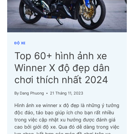
LẤY
NGUỒN
Ở
ĐÂU?
ĐỘ XE
Top 60+ hình ảnh xe
Winner X độ đẹp dân
chơi thích nhất 2024
By
Dang Phuong
21 Tháng 11, 2023
Hình ảnh xe winner x độ đẹp là những ý tưởng
độc đáo, táo bạo giúp ích cho bạn rất nhiều
trong việc cập nhật xu hướng được đánh giá
cao bởi giới độ xe. Qua đó dễ dàng trong việc
lựa chọn, kết hợp các món đồ chơi trên xe.