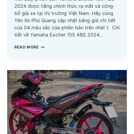
2024 được hãng chính thức ra mắt và công
bố giá xe tại thị trường Việt Nam. Hãy cùng
Yên Xe Phú Quang cập nhật bảng giá chi tiết
của 04 màu sắc của phiên bản trên nhé! 1. Chi
tiết về Yamaha Exciter 155 ABS 2024…
GIÁ
READ MORE
BÁN
YAMAHA
EXCITER
155
ABS
2024
CÔN
TAY
CÁC
MÀU