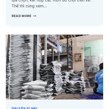
Thế thì cùng xem…
TOP
READ MORE
60+
HÌNH
ẢNH
XE
WINNER
X
ĐỘ
ĐẸP
DÂN
CHƠI
THÍCH
NHẤT
2024
PHỤ KIỆN XE MÁY