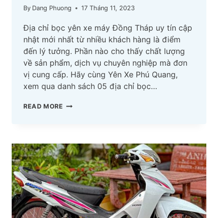
By
Dang Phuong
17 Tháng 11, 2023
Địa chỉ bọc yên xe máy Đồng Tháp uy tín cập
nhật mới nhất từ nhiều khách hàng là điểm
đến lý tưởng. Phần nào cho thấy chất lượng
về sản phẩm, dịch vụ chuyên nghiệp mà đơn
vị cung cấp. Hãy cùng Yên Xe Phú Quang,
xem qua danh sách 05 địa chỉ bọc…
TOP
READ MORE
05
ĐỊA
CHỈ
BỌC
YÊN
XE
MÁY
ĐỒNG
THÁP