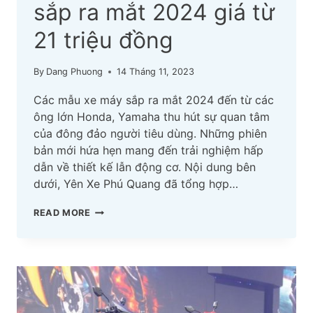
sắp ra mắt 2024 giá từ
21 triệu đồng
By
Dang Phuong
14 Tháng 11, 2023
Các mẫu xe máy sắp ra mắt 2024 đến từ các
ông lớn Honda, Yamaha thu hút sự quan tâm
của đông đảo người tiêu dùng. Những phiên
bản mới hứa hẹn mang đến trải nghiệm hấp
dẫn về thiết kế lẫn động cơ. Nội dung bên
dưới, Yên Xe Phú Quang đã tổng hợp…
CÁC
READ MORE
PHIÊN
BẢN
XE
MÁY
SẮP
RA