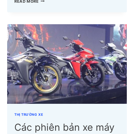
YÊN
READ MORE
XE
MÁY
CHÍNH
HÃNG
YÊU
THÍCH
NHẤT
2024
BIKER
NÀO
CŨNG
CẦN
BIẾT
THỊ TRƯỜNG XE
Các phiên bản xe máy