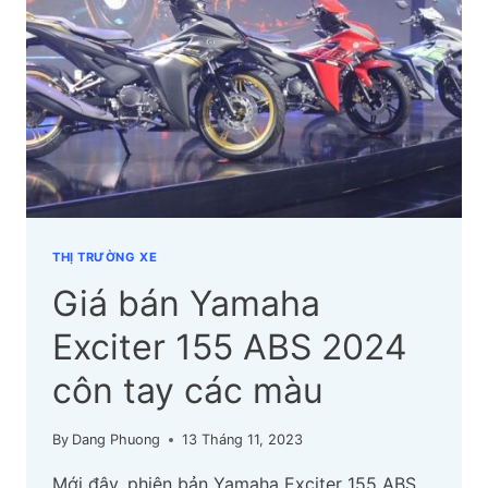
MẮT
2024
GIÁ
TỪ
21
TRIỆU
ĐỒNG
THỊ TRƯỜNG XE
Giá bán Yamaha
Exciter 155 ABS 2024
côn tay các màu
By
Dang Phuong
13 Tháng 11, 2023
Mới đây, phiên bản Yamaha Exciter 155 ABS