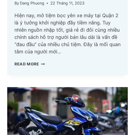
By
Dang Phuong
22 Tháng 11, 2023
Hiện nay, mở tiệm bọc yên xe máy tại Quận 2
là ý tưởng khởi nghiệp đầy tiềm năng. Tuy
nhiên nguồn nhập tốt, giá rẻ đi đôi cùng nhiều
chính sách hỗ trợ người bán lâu dài là vấn đề
“đau đầu” của nhiều chủ tiệm. Đây là mối quan
tâm của người mới…
MỞ
READ MORE
TIỆM
VỎ
BỌC
YÊN
XE
MÁY
TẠI
QUẬN
2