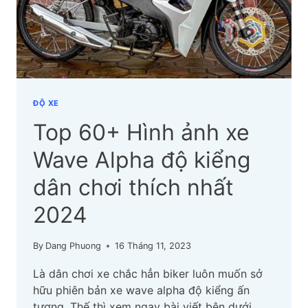
CẬP
NHẬT
MỚI
NHẤT
ĐỘ XE
Top 60+ Hình ảnh xe
Wave Alpha độ kiểng
dân chơi thích nhất
2024
By
Dang Phuong
16 Tháng 11, 2023
Là dân chơi xe chắc hẳn biker luôn muốn sở
hữu phiên bản xe wave alpha độ kiểng ấn
tượng. Thế thì xem ngay bài viết bên dưới,