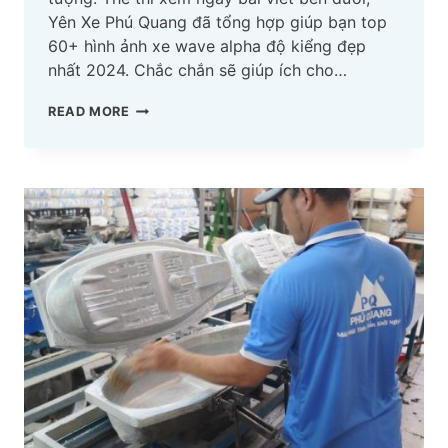
Yên Xe Phú Quang đã tổng hợp giúp bạn top
60+ hình ảnh xe wave alpha độ kiểng đẹp
nhất 2024. Chắc chắn sẽ giúp ích cho…
TOP
READ MORE
60+
HÌNH
ẢNH
XE
WAVE
ALPHA
ĐỘ
KIỂNG
DÂN
CHƠI
THÍCH
NHẤT
2024