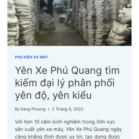
LẤY
NGUỒN
Ở
ĐÂU
TỐT
NHẤT?
PHỤ KIỆN XE MÁY
Yên Xe Phú Quang tìm
kiếm đại lý phân phối
yên độ, yên kiểu
By
Dang Phuong
2 Tháng 9, 2022
Với hơn 10 năm kinh nghiệm trong lĩnh vực
sản xuất yên xe máy, Yên Xe Phú Quang ngày
càng khẳng định được uy tín, tạo dựng được