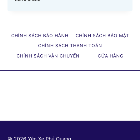
XE
MÁY
PHÚ
QUANG
CHÍNH SÁCH BẢO HÀNH
CHÍNH SÁCH BẢO MẬT
SỞ
HỮU
CHÍNH SÁCH THANH TOÁN
CÔNG
CHÍNH SÁCH VẬN CHUYỂN
CỬA HÀNG
NGHỆ
TIÊN
TIẾN
TRONG
DÂY
CHUYỀN
SẢN
XUẤT
© 2026 Yên Xe Phú Quang