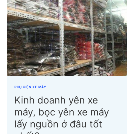
YÊN
XE
Ở
ĐÂU
UY
TÍN,
CHẤT
LƯỢNG?
PHỤ KIỆN XE MÁY
Kinh doanh yên xe
máy, bọc yên xe máy
lấy nguồn ở đâu tốt