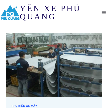
Skip
YÊN XE PHÚ
to
content
QUANG
PHỤ KIỆN XE MÁY