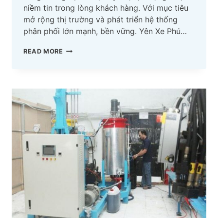
niềm tin trong lòng khách hàng. Với mục tiêu
mở rộng thị trường và phát triển hệ thống
phân phối lớn mạnh, bền vững. Yên Xe Phú…
YÊN
READ MORE
XE
PHÚ
QUANG
TÌM
KIẾM
ĐẠI
LÝ
PHÂN
PHỐI
YÊN
ĐỘ,
YÊN
KIỂU