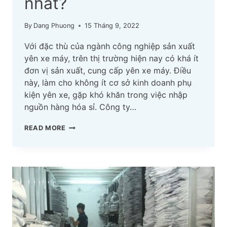
nhất?
By
Dang Phuong
15 Tháng 9, 2022
Với đặc thù của ngành công nghiệp sản xuất
yên xe máy, trên thị trường hiện nay có khá ít
đơn vị sản xuất, cung cấp yên xe máy. Điều
này, làm cho không ít cơ sở kinh doanh phụ
kiện yên xe, gặp khó khăn trong việc nhập
nguồn hàng hóa sỉ. Công ty…
KINH
READ MORE
DOANH
YÊN
XE
MÁY,
BỌC
YÊN
XE
MÁY