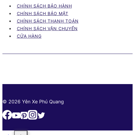
xe
CHÍNH SÁCH BẢO HÀNH
máy
CHÍNH SÁCH BẢO MẬT
Bình
CHÍNH SÁCH THANH TOÁN
Phước
CHÍNH SÁCH VẬN CHUYỂN
cập
CỬA HÀNG
nhật
mới
nhất
© 2026 Yên Xe Phú Quang