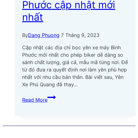
Phước cập nhật mới
nhất
By
Dang Phuong
7 Tháng 9, 2023
Cập nhật các địa chỉ bọc yên xe máy Bình
Phước mới nhất cho phép biker dễ dàng so
sánh chất lượng, giá cả, mẫu mã từng nơi. Để
từ đó đưa ra quyết định nơi làm yên phù hợp
nhất với nhu cầu bản thân. Bài viết sau, Yên
Xe Phú Quang đã thay…
Top
Read More
06
địa
chỉ
bọc
yên