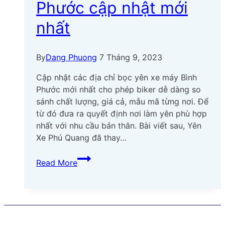
Phước cập nhật mới
nhất
By
Dang Phuong
7 Tháng 9, 2023
Cập nhật các địa chỉ bọc yên xe máy Bình
Phước mới nhất cho phép biker dễ dàng so
sánh chất lượng, giá cả, mẫu mã từng nơi. Để
từ đó đưa ra quyết định nơi làm yên phù hợp
nhất với nhu cầu bản thân. Bài viết sau, Yên
Xe Phú Quang đã thay…
Top
Read More
06
địa
chỉ
bọc
yên