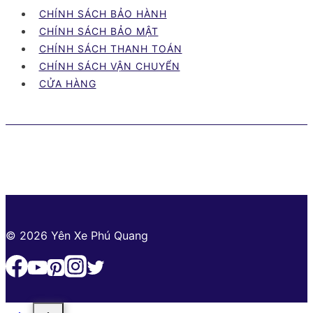
xe
CHÍNH SÁCH BẢO HÀNH
máy
CHÍNH SÁCH BẢO MẬT
Bình
CHÍNH SÁCH THANH TOÁN
Phước
CHÍNH SÁCH VẬN CHUYỂN
cập
CỬA HÀNG
nhật
mới
nhất
© 2026 Yên Xe Phú Quang