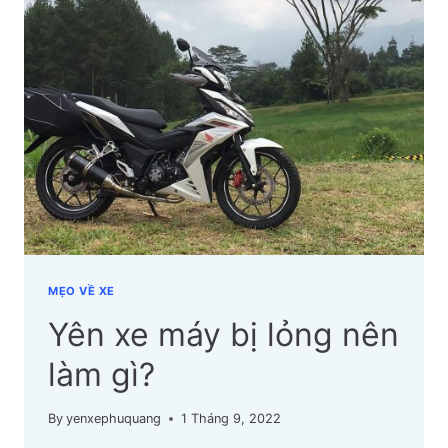
SỐ
LỖI
THƯỜNG
GẶP
VÀ
CÁCH
XỬ
LÝ
MẸO VỀ XE
Yên xe máy bị lỏng nên
làm gì?
By
yenxephuquang
1 Tháng 9, 2022