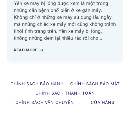
Yên xe máy bị lỏng được xem là một trong
những căn bệnh phổ biến ở xe gắn máy.
Không chỉ ở những xe máy sử dụng lâu ngày,
mà những chiếc xe máy mới cũng không tránh
khỏi tình trạng trên. Yên xe máy bị lỏng,
không những đem lại nhiều rắc rối cho…
YÊN
READ MORE
XE
MÁY
BỊ
LỎNG
CHÍNH SÁCH BẢO HÀNH
CHÍNH SÁCH BẢO MẬT
NÊN
LÀM
CHÍNH SÁCH THANH TOÁN
GÌ?
CHÍNH SÁCH VẬN CHUYỂN
CỬA HÀNG