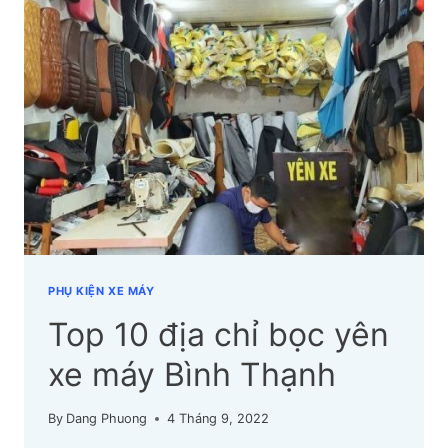
BỌC
YÊN
XE
MÁY
TPHCM
ĐƯỢC
YÊU
THÍCH
PHỤ KIỆN XE MÁY
Top 10 địa chỉ bọc yên
xe máy Bình Thạnh
By
Dang Phuong
4 Tháng 9, 2022