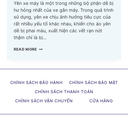
Yên xe máy là một trong những bộ phận dễ bị
hư hỏng nhất của xe gắn máy. Trong quá trình
sử dụng, yên xe chịu ảnh hưởng tiêu cực của
rất nhiều yếu tố khác nhau, khiến cho áo yên
dễ bị phai màu, xuất hiện các vết rạn nứt
thậm chí là bị…
TOP
READ MORE
10
ĐỊA
CHỈ
BỌC
CHÍNH SÁCH BẢO HÀNH
CHÍNH SÁCH BẢO MẬT
YÊN
XE
CHÍNH SÁCH THANH TOÁN
MÁY
CHÍNH SÁCH VẬN CHUYỂN
CỬA HÀNG
BÌNH
THẠNH