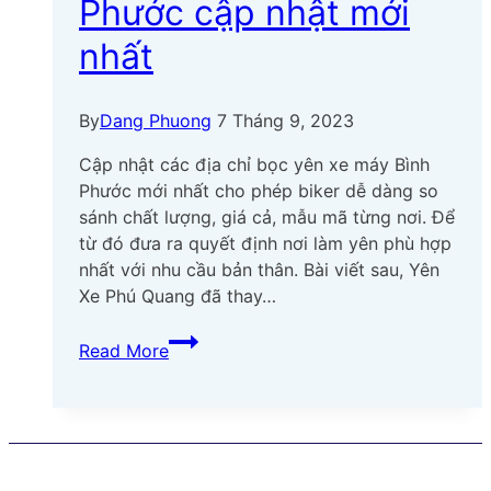
Phước cập nhật mới
nhất
By
Dang Phuong
7 Tháng 9, 2023
Cập nhật các địa chỉ bọc yên xe máy Bình
Phước mới nhất cho phép biker dễ dàng so
sánh chất lượng, giá cả, mẫu mã từng nơi. Để
từ đó đưa ra quyết định nơi làm yên phù hợp
nhất với nhu cầu bản thân. Bài viết sau, Yên
Xe Phú Quang đã thay…
Top
Read More
06
địa
chỉ
bọc
yên