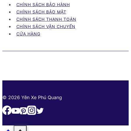
xe
CHÍNH SÁCH BẢO HÀNH
máy
CHÍNH SÁCH BẢO MẬT
Bình
CHÍNH SÁCH THANH TOÁN
Phước
CHÍNH SÁCH VẬN CHUYỂN
cập
CỬA HÀNG
nhật
mới
nhất
© 2026 Yên Xe Phú Quang