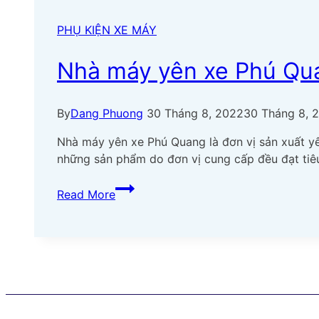
sở
PHỤ KIỆN XE MÁY
hữu
công
Nhà máy yên xe Phú Qua
nghệ
tiên
tiến
By
Dang Phuong
30 Tháng 8, 2022
30 Tháng 8, 
trong
dây
Nhà máy yên xe Phú Quang là đơn vị sản xuất yê
chuyền
những sản phẩm do đơn vị cung cấp đều đạt tiêu
sản
Nhà
xuất
Read More
máy
yên
xe
Phú
Quang
đáp
ứng