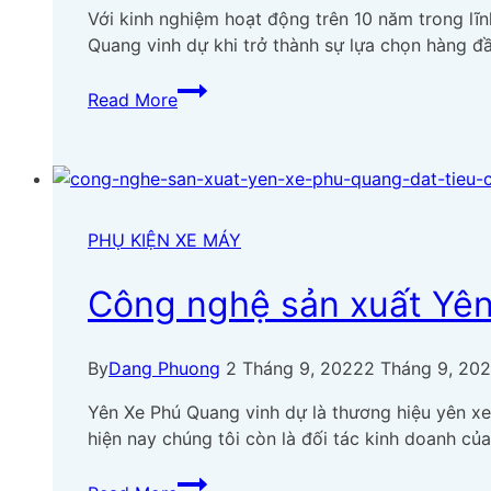
sản
Với kinh nghiệm hoạt động trên 10 năm trong lĩn
xuất
Quang vinh dự khi trở thành sự lựa chọn hàng đ
yên
Yên
xe
Read More
xe
máy
máy
Phú
Quang
chất
PHỤ KIỆN XE MÁY
lượng
ra
Công nghệ sản xuất Yên
sao?
By
Dang Phuong
2 Tháng 9, 2022
2 Tháng 9, 20
Yên Xe Phú Quang vinh dự là thương hiệu yên xe
hiện nay chúng tôi còn là đối tác kinh doanh c
Công