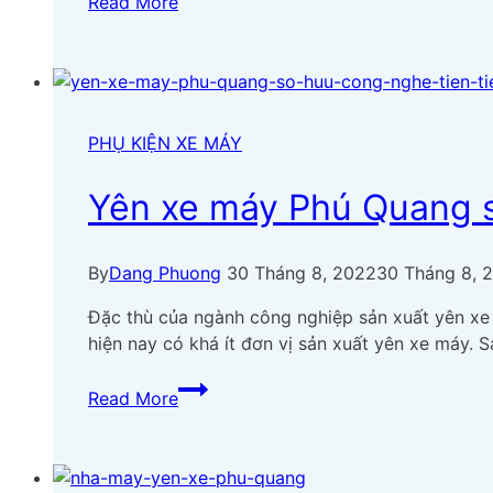
Read More
nghệ
sản
xuất
Yên
Xe
PHỤ KIỆN XE MÁY
Phú
Quang
Yên xe máy Phú Quang s
đạt
tiêu
chuẩn
By
Dang Phuong
30 Tháng 8, 2022
30 Tháng 8, 
hàng
đầu
Đặc thù của ngành công nghiệp sản xuất yên xe 
thị
hiện nay có khá ít đơn vị sản xuất yên xe máy. 
trường
Yên
Read More
xe
máy
Phú
Quang