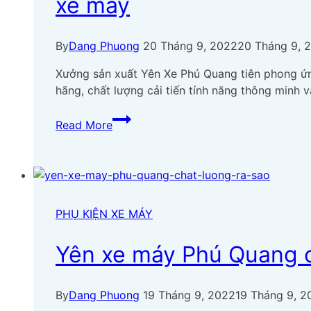
xe máy
By
Dang Phuong
20 Tháng 9, 2022
20 Tháng 9, 
Xưởng sản xuất Yên Xe Phú Quang tiên phong ứ
hãng, chất lượng cải tiến tính năng thông minh
Phú
Read More
Quang
tiên
phong
ứng
dụng
PHỤ KIỆN XE MÁY
công
nghệ
Yên xe máy Phú Quang c
mới
vào
dây
By
Dang Phuong
19 Tháng 9, 2022
19 Tháng 9, 2
chuyền