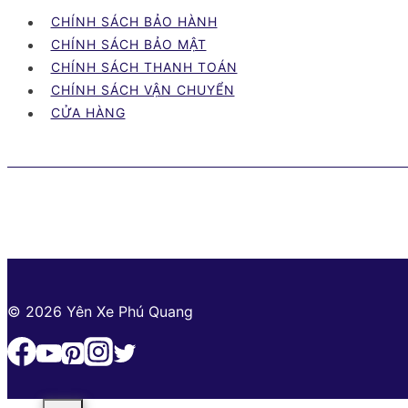
đầy
CHÍNH SÁCH BẢO HÀNH
đủ
CHÍNH SÁCH BẢO MẬT
tiêu
CHÍNH SÁCH THANH TOÁN
chuẩn
CHÍNH SÁCH VẬN CHUYỂN
chất
CỬA HÀNG
lượng
sản
phẩm
© 2026 Yên Xe Phú Quang