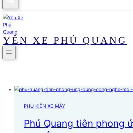
YÊN XE PHÚ QUANG
PHỤ KIỆN XE MÁY
Phú Quang tiên phong ứ