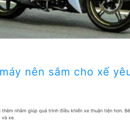
 máy nên sắm cho xế yê
 thêm nhằm giúp quá trình điều khiển xe thuận tiện hơn. Bê
 và xe.