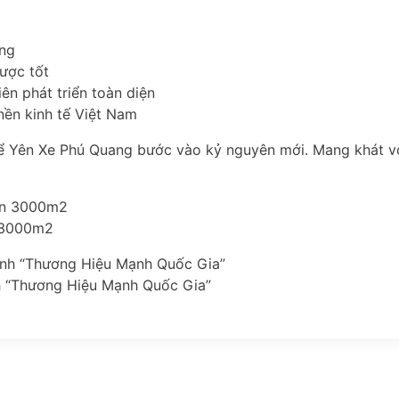
ững
lược tốt
iên phát triển toàn diện
nền kinh tế Việt Nam
ể Yên Xe Phú Quang bước vào kỷ nguyên mới. Mang khát vọ
n 3000m2
h “Thương Hiệu Mạnh Quốc Gia”