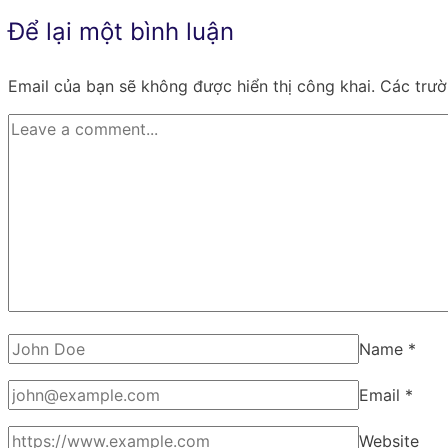
bài
Để lại một bình luận
viết
Email của bạn sẽ không được hiển thị công khai.
Các trư
Name
*
Email
*
Website