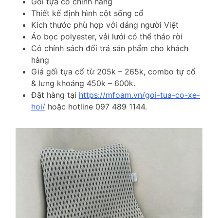
Gối tựa cổ chính hãng
Thiết kế định hình cột sống cổ
Kích thước phù hợp với dáng người Việt
Áo bọc polyester, vải lưới có thể tháo rời
Có chính sách đổi trả sản phẩm cho khách
hàng
Giá gối tựa cổ từ 205k – 265k, combo tự cổ
& lưng khoảng 450k – 600k.
Đặt hàng tại
https://mfoam.vn/goi-tua-co-xe-
hoi/
hoặc hotline 097 489 1144.