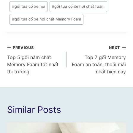
#
gối tựa cổ xe hơi
#
gối tựa cổ xe hơi chất foam
#
gối tựa cổ xe hơi chất Memory Foam
Điều
PREVIOUS
NEXT
Top 5 gối nằm chất
Top 7 gối Memory
hướng
Memory Foam tốt nhất
Foam an toàn, thoải mái
bài
thị trường
nhất hiện nay
viết
Similar Posts