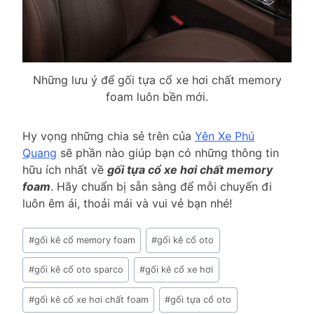
Những lưu ý để gối tựa cổ xe hơi chất memory
foam luôn bền mới.
Hy vọng những chia sẻ trên của
Yên Xe Phú
Quang
sẽ phần nào giúp bạn có những thông tin
hữu ích nhất về
gối tựa cổ xe hơi chất memory
foam
. Hãy chuẩn bị sẵn sàng để mỗi chuyến đi
luôn êm ái, thoải mái và vui vẻ bạn nhé!
Post
#
gối kê cổ memory foam
#
gối kê cổ oto
Tags:
#
gối kê cổ oto sparco
#
gối kê cổ xe hơi
#
gối kê cổ xe hơi chất foam
#
gối tựa cổ oto