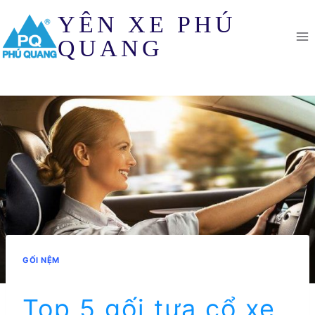
Skip
YÊN XE PHÚ
to
content
QUANG
GỐI NỆM
Top 5 gối tựa cổ xe