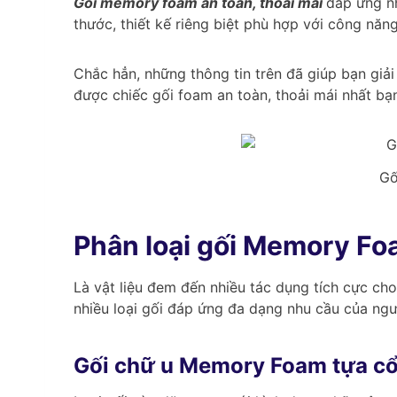
Gối memory foam an toàn, thoải mái
đáp ứng nh
thước, thiết kế riêng biệt phù hợp với công năn
Chắc hẳn, những thông tin trên đã giúp bạn giả
được chiếc gối foam an toàn, thoải mái nhất bạ
Gố
Phân loại gối Memory Foa
Là vật liệu đem đến nhiều tác dụng tích cực ch
nhiều loại gối đáp ứng đa dạng nhu cầu của ngư
Gối chữ u Memory Foam tựa c