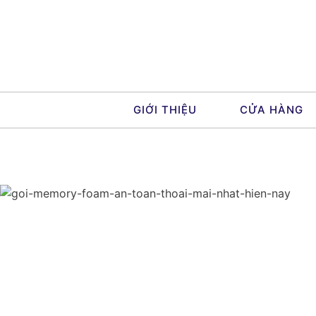
Skip
to
content
GIỚI THIỆU
CỬA HÀNG