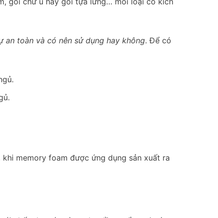
, gối chữ u hay gối tựa lưng… mỗi loại có kích
ự an toàn và có nên sử dụng hay không
. Để có
gủ.
ểu, khi memory foam được ứng dụng sản xuất ra