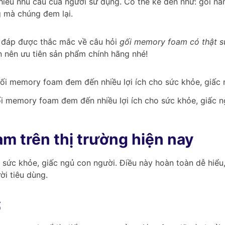
iều nhu cầu của người sử dụng. Có thể kể đến như: gối nằm
g mà chúng đem lại.
i đáp được thắc mắc về câu hỏi
gối memory foam có thật s
n nên ưu tiên sản phẩm chính hãng nhé!
i memory foam đem đến nhiều lợi ích cho sức khỏe, giấc n
m trên thị trường hiện nay
o sức khỏe, giấc ngủ con người. Điều này hoàn toàn dễ hi
ời tiêu dùng.
ổ