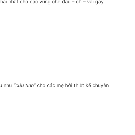
mái nhất cho các vùng cho đầu – cổ – vai gáy
 u như
“cứu tinh”
cho các mẹ bởi thiết kế chuyên