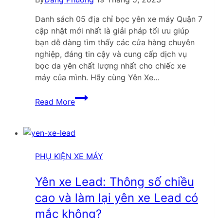
Danh sách 05 địa chỉ bọc yên xe máy Quận 7
cập nhật mới nhất là giải pháp tối ưu giúp
bạn dễ dàng tìm thấy các cửa hàng chuyên
nghiệp, đáng tin cậy và cung cấp dịch vụ
bọc da yên chất lượng nhất cho chiếc xe
máy của mình. Hãy cùng Yên Xe…
Top
Read More
05
địa
chỉ
bọc
yên
PHỤ KIỆN XE MÁY
xe
máy
Yên xe Lead: Thông số chiều
Quận
cao và làm lại yên xe Lead có
7
mắc không?
cập