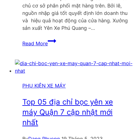
chủ cơ sở phân phối mặt hàng trên. Bởi lẽ,
nguồn nhập giá tốt quyết định lớn doanh thu
và hiệu quả hoạt động của cửa hàng. Xưởng
sản xuất Yên Xe Phú Quang –…
Kinh
Read More
doanh
bọc
yên
xe
máy
nhập
PHỤ KIỆN XE MÁY
ở
đâu
Top 05 địa chỉ bọc yên xe
giá
máy Quận 7 cập nhật mới
tốt
nhất
nhất?
By
Dang Phuong
19 Tháng 5, 2023