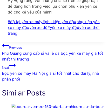
Hy vọng rằng, với những chia sẻ trên sẽ giúp bạn
dễ dàng hơn trong việc lựa chọn phụ kiện yên xe
độ cho xế yêu của mình!
Post
#
độ lại yên xe máy
#
phụ kiện yên độ
#
phụ kiện yên
Tags:
xe máy độ
#
yên xe độ
#
yên xe máy độ
#
yên xe thời
trang
Điều
Previous
Phú Quang cung cấp sỉ và lẻ da bọc yên xe máy giá tốt
hướng
nhất thị trường
bài
Next
Bọc yên xe máy Hà Nội giá sỉ tốt nhất cho đại lý, nhà
viết
phân phối
Similar Posts