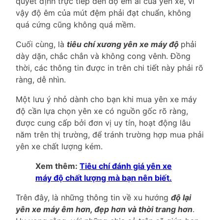
quyết định trực tiếp đến độ êm ái của yên xe, vì
vậy độ êm của mút đệm phải đạt chuẩn, không
quá cứng cũng không quá mềm.
Cuối cùng, là
tiêu chí xương yên xe máy độ
phải
dày dặn, chắc chắn và không cong vênh. Đồng
thời, các thông tin được in trên chi tiết này phải rõ
ràng, dễ nhìn.
Một lưu ý nhỏ dành cho bạn khi mua yên xe máy
độ cần lựa chọn yên xe có nguồn gốc rõ ràng,
được cung cấp bởi đơn vị uy tín, hoạt động lâu
năm trên thị trường, để tránh trường hợp mua phải
yên xe chất lượng kém.
Xem thêm:
Tiêu chí đánh giá yên xe
máy độ chất lượng mà bạn nên biết.
Trên đây, là những thông tin về xu hướng
độ lại
yên xe máy êm hơn, đẹp hơn và thời trang hơn
.