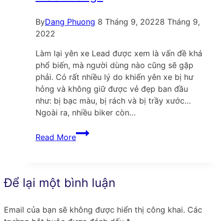
nhật
mới
By
Dang Phuong
8 Tháng 9, 2022
8 Tháng 9,
nhất
2022
Làm lại yên xe Lead được xem là vấn đề khá
phổ biến, mà người dùng nào cũng sẽ gặp
phải. Có rất nhiều lý do khiến yên xe bị hư
hỏng và không giữ được vẻ đẹp ban đầu
như: bị bạc màu, bị rách và bị trầy xước…
Ngoài ra, nhiều biker còn…
Yên
Read More
xe
Lead:
Thông
số
Để lại một bình luận
chiều
cao
Email của bạn sẽ không được hiển thị công khai.
Các
và