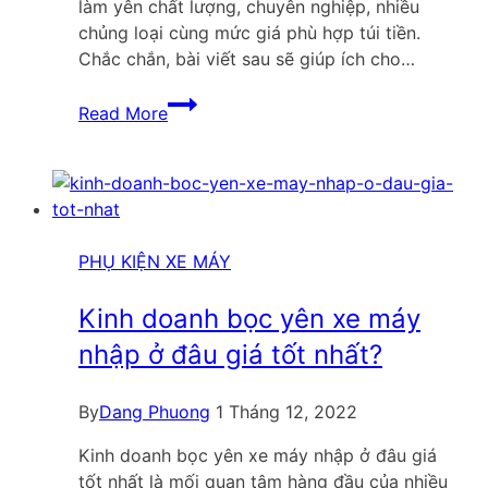
làm yên chất lượng, chuyên nghiệp, nhiều
chủng loại cùng mức giá phù hợp túi tiền.
Chắc chắn, bài viết sau sẽ giúp ích cho…
Top
Read More
02
địa
chỉ
bọc
yên
xe
PHỤ KIỆN XE MÁY
máy
Hải
Kinh doanh bọc yên xe máy
Dương
nhập ở đâu giá tốt nhất?
cập
nhật
By
Dang Phuong
1 Tháng 12, 2022
mới
nhất
Kinh doanh bọc yên xe máy nhập ở đâu giá
tốt nhất là mối quan tâm hàng đầu của nhiều