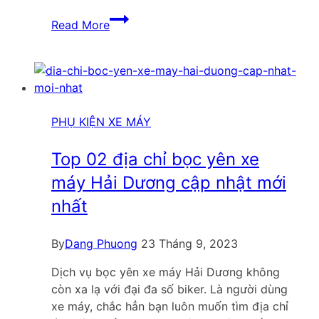
Nơi
Read More
bán
yên
xe
máy
chính
hãng
PHỤ KIỆN XE MÁY
giá
tốt
Top 02 địa chỉ bọc yên xe
nhất
máy Hải Dương cập nhật mới
thị
nhất
trường
By
Dang Phuong
23 Tháng 9, 2023
Dịch vụ bọc yên xe máy Hải Dương không
còn xa lạ với đại đa số biker. Là người dùng
xe máy, chắc hẳn bạn luôn muốn tìm địa chỉ