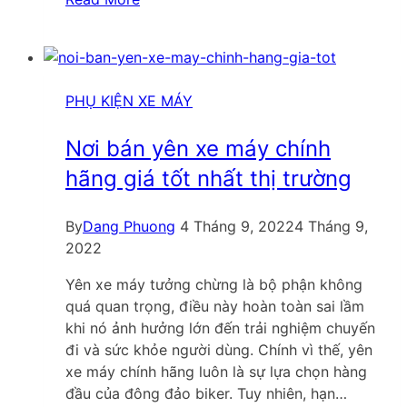
da
yên
ex
150
giá
PHỤ KIỆN XE MÁY
bao
nhiêu?
Nơi bán yên xe máy chính
Mẫu
hãng giá tốt nhất thị trường
da
bọc
By
Dang Phuong
4 Tháng 9, 2022
4 Tháng 9,
yên
2022
nào
đẹp?
Yên xe máy tưởng chừng là bộ phận không
quá quan trọng, điều này hoàn toàn sai lầm
khi nó ảnh hưởng lớn đến trải nghiệm chuyến
đi và sức khỏe người dùng. Chính vì thế, yên
xe máy chính hãng luôn là sự lựa chọn hàng
đầu của đông đảo biker. Tuy nhiên, hạn…