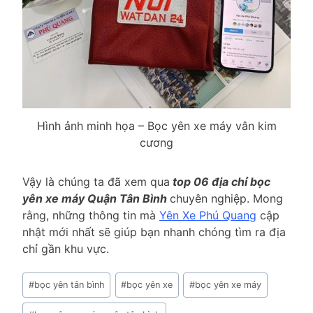
Hình ảnh minh họa – Bọc yên xe máy vân kim
cương
Vậy là chúng ta đã xem qua
top 06 địa chỉ bọc
yên xe máy Quận Tân Bình
chuyên nghiệp. Mong
rằng, những thông tin mà
Yên Xe Phú Quang
cập
nhật mới nhất sẽ giúp bạn nhanh chóng tìm ra địa
chỉ gần khu vực.
Post
#
bọc yên tân bình
#
bọc yên xe
#
bọc yên xe máy
Tags: