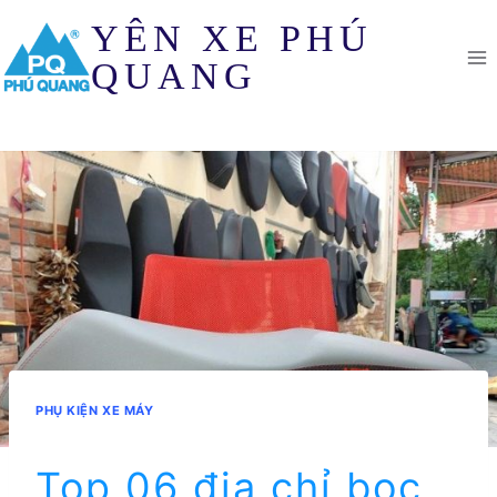
Skip
YÊN XE PHÚ
to
content
QUANG
PHỤ KIỆN XE MÁY
Top 06 địa chỉ bọc