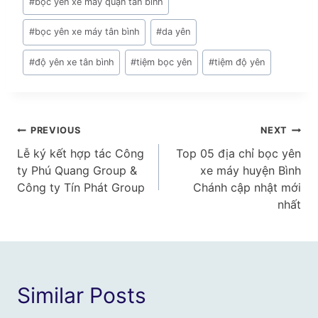
#
bọc yên xe máy quận tân bình
#
bọc yên xe máy tân bình
#
da yên
#
độ yên xe tân bình
#
tiệm bọc yên
#
tiệm độ yên
Điều
PREVIOUS
NEXT
Lễ ký kết hợp tác Công
Top 05 địa chỉ bọc yên
hướng
ty Phú Quang Group &
xe máy huyện Bình
bài
Công ty Tín Phát Group
Chánh cập nhật mới
nhất
viết
Similar Posts